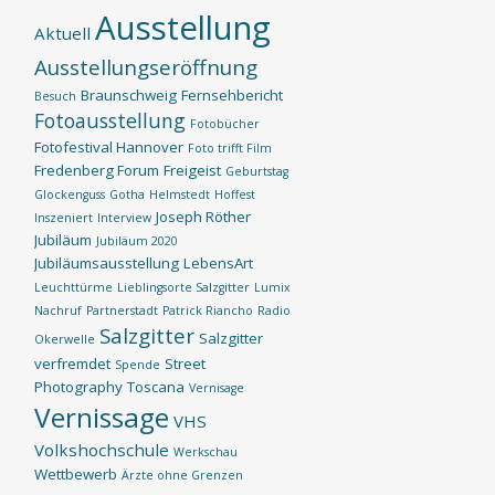
Ausstellung
Aktuell
Ausstellungseröffnung
Braunschweig
Fernsehbericht
Besuch
Fotoausstellung
Fotobücher
Fotofestival Hannover
Foto trifft Film
Fredenberg Forum
Freigeist
Geburtstag
Glockenguss
Gotha
Helmstedt
Hoffest
Joseph Röther
Inszeniert
Interview
Jubiläum
Jubiläum 2020
Jubiläumsausstellung
LebensArt
Leuchttürme
Lieblingsorte Salzgitter
Lumix
Nachruf
Partnerstadt
Patrick Riancho
Radio
Salzgitter
Salzgitter
Okerwelle
verfremdet
Street
Spende
Photography
Toscana
Vernisage
Vernissage
VHS
Volkshochschule
Werkschau
Wettbewerb
Ärzte ohne Grenzen