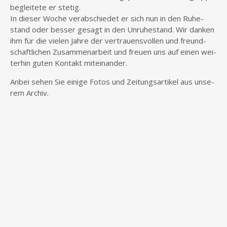
beglei­te­te er stetig.
In die­ser Woche ver­ab­schie­det er sich nun in den Ruhe­
stand oder bes­ser gesagt in den Unru­he­stand. Wir dan­ken
ihm für die vie­len Jah­re der ver­trau­ens­vol­len und freund­
schaft­li­chen Zusam­men­ar­beit und freu­en uns auf einen wei­
ter­hin guten Kon­takt miteinander.
Anbei sehen Sie eini­ge Fotos und Zei­tungs­ar­ti­kel aus unse­
rem Archiv.