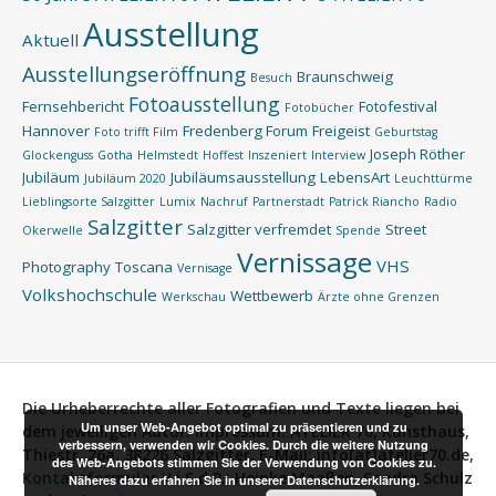
Ausstellung
Aktuell
Ausstellungseröffnung
Braunschweig
Besuch
Fotoausstellung
Fernsehbericht
Fotofestival
Fotobücher
Hannover
Fredenberg Forum
Freigeist
Foto trifft Film
Geburtstag
Joseph Röther
Glockenguss
Gotha
Helmstedt
Hoffest
Inszeniert
Interview
Jubiläum
Jubiläumsausstellung
LebensArt
Jubiläum 2020
Leuchttürme
Lieblingsorte Salzgitter
Lumix
Nachruf
Partnerstadt
Patrick Riancho
Radio
Salzgitter
Salzgitter verfremdet
Street
Okerwelle
Spende
Vernissage
VHS
Photography
Toscana
Vernisage
Volkshochschule
Wettbewerb
Werkschau
Ärzte ohne Grenzen
Die Urheberrechte aller Fotografien und Texte liegen bei
Um unser Web-Angebot optimal zu präsentieren und zu
dem jeweiligen Autor.
Impressum:
ATELIER 70, Kunsthaus,
verbessern, verwenden wir Cookies. Durch die weitere Nutzung
Thiestr. 26a, 38226 Salzgitter, E-Mail: info[at]atelier70.de,
des Web-Angebots stimmen Sie der Verwendung von Cookies zu.
Kontaktformular
V.i.S.d.P.:
Heinke Maaßen, Sandra Schulz
Näheres dazu erfahren Sie in unserer Datenschutzerklärung.