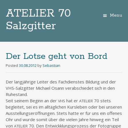
ATELIER 70
Menu
Salzgitter
Zum
Inhalt
Der Lotse geht von Bord
Posted
30.08.2012
by
Sebastian
Der lang­jäh­ri­ge Lei­ter des Fach­diens­tes Bil­dung und der
VHS-Salz­git­ter Micha­el Osann ver­ab­schie­det sich in den
Ruhestand.
Seit sei­nem Beginn an der
hat er
70 stets
VHS
ATELIER
beglei­tet, sei es im all­täg­li­chen Kurs­le­ben oder bei unse­ren
Aus­stel­lungs­er­öff­nun­gen. Stets hat­te er für uns ein offe­nes
Ohr und wur­de somit über die vie­len Jah­re hin­weg ein Teil
von
70. Den Ent­wick­klungs­pro­zess der Foto­grup­pe
ATELIER