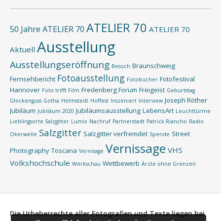
ATELIER 70
50 Jahre ATELIER 70
ATELIER 70
Ausstellung
Aktuell
Ausstellungseröffnung
Braunschweig
Besuch
Fotoausstellung
Fernsehbericht
Fotofestival
Fotobücher
Hannover
Fredenberg Forum
Freigeist
Foto trifft Film
Geburtstag
Joseph Röther
Glockenguss
Gotha
Helmstedt
Hoffest
Inszeniert
Interview
Jubiläum
Jubiläumsausstellung
LebensArt
Jubiläum 2020
Leuchttürme
Lieblingsorte Salzgitter
Lumix
Nachruf
Partnerstadt
Patrick Riancho
Radio
Salzgitter
Salzgitter verfremdet
Street
Okerwelle
Spende
Vernissage
VHS
Photography
Toscana
Vernisage
Volkshochschule
Wettbewerb
Werkschau
Ärzte ohne Grenzen
Die Urheberrechte aller Fotografien und Texte liegen bei