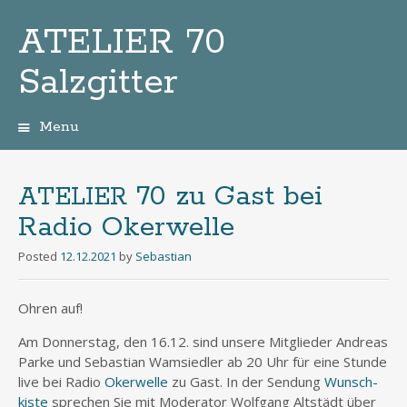
ATELIER 70
Salzgitter
Menu
Zum
Inhalt
70 zu Gast bei
ATELIER
Radio Okerwelle
Posted
12.12.2021
by
Sebastian
Ohren auf!
Am Don­ners­tag, den 16.12. sind unse­re Mit­glie­der Andre­as
Par­ke und Sebas­ti­an Wamsied­ler ab 20 Uhr für eine Stun­de
live
bei Radio
Oker­wel­le
zu Gast. In der Sen­dung
Wunsch­
kis­te
spre­chen Sie mit Mode­ra­tor Wolf­gang Alt­städt über