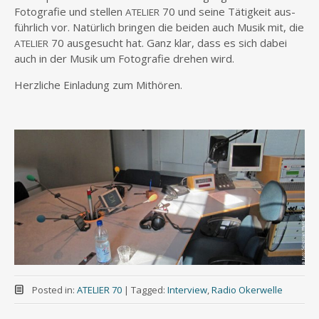
Foto­gra­fie
und stel­len
70 und sei­ne Tätig­keit aus­
ATELIER
führ­lich vor. Natür­lich brin­gen die bei­den auch Musik mit, die
70 aus­ge­sucht hat. Ganz klar, dass es sich dabei
ATELIER
auch in der Musik um Foto­gra­fie dre­hen wird.
Herz­li­che Ein­la­dung zum Mithören.
Posted in:
ATELIER 70
|
Tagged:
Interview
,
Radio Okerwelle