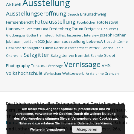
Ausstellung
Aktuell
Ausstellungseröffnung
Braunschweig
Besuch
Fotoausstellung
Fernsehbericht
Fotofestival
Fotobücher
Hannover
Fredenberg Forum
Freigeist
Foto trifft Film
Geburtstag
Joseph Röther
Glockenguss
Gotha
Helmstedt
Hoffest
Inszeniert
Interview
Jubiläum
Jubiläumsausstellung
LebensArt
Jubiläum 2020
Leuchttürme
Lieblingsorte Salzgitter
Lumix
Nachruf
Partnerstadt
Patrick Riancho
Radio
Salzgitter
Salzgitter verfremdet
Street
Okerwelle
Spende
Vernissage
VHS
Photography
Toscana
Vernisage
Volkshochschule
Wettbewerb
Werkschau
Ärzte ohne Grenzen
Die Urheberrechte aller Fotografien und Texte liegen bei
Um unser Web-Angebot optimal zu präsentieren und zu
dem jeweiligen Autor.
Impressum:
ATELIER 70, Kunsthaus,
verbessern, verwenden wir Cookies. Durch die weitere Nutzung
Thiestr. 26a, 38226 Salzgitter, E-Mail: info[at]atelier70.de,
des Web-Angebots stimmen Sie der Verwendung von Cookies zu.
Kontaktformular
V.i.S.d.P.:
Heinke Maaßen, Sandra Schulz
Näheres dazu erfahren Sie in unserer Datenschutzerklärung.
und Lothar Siems, ATELIER 70, Kunsthaus, Thiestr. 26a,
Akzeptieren
Weitere Informationen