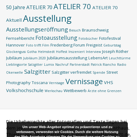
ATELIER 70
50 Jahre ATELIER 70
ATELIER 70
Ausstellung
Aktuell
Ausstellungseröffnung
Braunschweig
Besuch
Fotoausstellung
Fernsehbericht
Fotofestival
Fotobücher
Hannover
Fredenberg Forum
Freigeist
Foto trifft Film
Geburtstag
Joseph Röther
Glockenguss
Gotha
Helmstedt
Hoffest
Inszeniert
Interview
Jubiläum
Jubiläumsausstellung
LebensArt
Jubiläum 2020
Leuchttürme
Lieblingsorte Salzgitter
Lumix
Nachruf
Partnerstadt
Patrick Riancho
Radio
Salzgitter
Salzgitter verfremdet
Street
Okerwelle
Spende
Vernissage
VHS
Photography
Toscana
Vernisage
Volkshochschule
Wettbewerb
Werkschau
Ärzte ohne Grenzen
Die Urheberrechte aller Fotografien und Texte liegen bei
Um unser Web-Angebot optimal zu präsentieren und zu
dem jeweiligen Autor.
Impressum:
ATELIER 70, Kunsthaus,
verbessern, verwenden wir Cookies. Durch die weitere Nutzung
Thiestr. 26a, 38226 Salzgitter, E-Mail: info[at]atelier70.de,
des Web-Angebots stimmen Sie der Verwendung von Cookies zu.