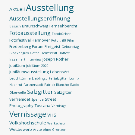
Ausstellung
Aktuell
Ausstellungseröffnung
Braunschweig
Fernsehbericht
Besuch
Fotoausstellung
Fotobücher
Fotofestival Hannover
Foto trifft Film
Fredenberg Forum
Freigeist
Geburtstag
Glockenguss
Gotha
Helmstedt
Hoffest
Joseph Röther
Inszeniert
Interview
Jubiläum
Jubiläum 2020
Jubiläumsausstellung
LebensArt
Leuchttürme
Lieblingsorte Salzgitter
Lumix
Nachruf
Partnerstadt
Patrick Riancho
Radio
Salzgitter
Salzgitter
Okerwelle
verfremdet
Street
Spende
Photography
Toscana
Vernisage
Vernissage
VHS
Volkshochschule
Werkschau
Wettbewerb
Ärzte ohne Grenzen