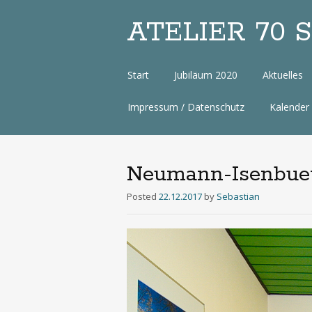
ATELIER 70 Sa
Zum
Start
Jubiläum 2020
Aktuelles
Inhalt
Impressum / Datenschutz
Kalender
Neumann-Isenbuet
Posted
22.12.2017
by
Sebastian