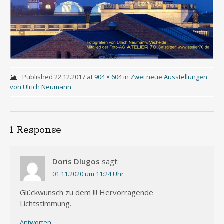
Published
22.12.2017
at
904 × 604
in
Zwei neue Ausstellungen
von Ulrich Neumann
.
1 Response
Doris Dlugos
sagt:
01.11.2020 um 11:24 Uhr
Glück­wunsch zu dem !!! Her­vor­ra­gen­de
Lichtstimmung.
Antworten