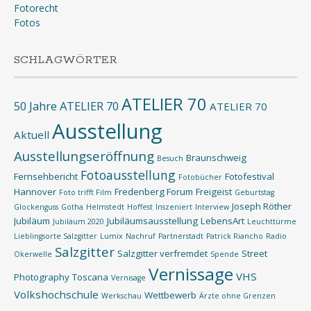
Fotorecht
Fotos
SCHLAGWÖRTER
ATELIER 70
50 Jahre ATELIER 70
ATELIER 70
Ausstellung
Aktuell
Ausstellungseröffnung
Braunschweig
Besuch
Fotoausstellung
Fernsehbericht
Fotofestival
Fotobücher
Hannover
Fredenberg Forum
Freigeist
Foto trifft Film
Geburtstag
Joseph Röther
Glockenguss
Gotha
Helmstedt
Hoffest
Inszeniert
Interview
Jubiläum
Jubiläumsausstellung
LebensArt
Jubiläum 2020
Leuchttürme
Lieblingsorte Salzgitter
Lumix
Nachruf
Partnerstadt
Patrick Riancho
Radio
Salzgitter
Salzgitter verfremdet
Street
Okerwelle
Spende
Vernissage
VHS
Photography
Toscana
Vernisage
Volkshochschule
Wettbewerb
Werkschau
Ärzte ohne Grenzen