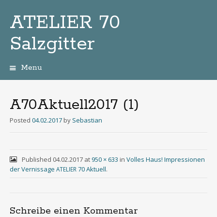
ATELIER 70
Salzgitter
Menu
Zum
Inhalt
A70Aktuell2017 (1)
Posted
04.02.2017
by
Sebastian
Published
04.02.2017
at
950 × 633
in
Volles Haus! Impressionen
der Vernissage
70 Aktuell
.
ATELIER
Schreibe einen Kommentar