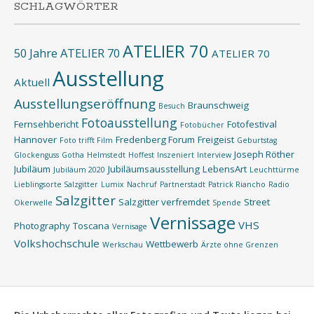
SCHLAGWÖRTER
ATELIER 70
50 Jahre ATELIER 70
ATELIER 70
Ausstellung
Aktuell
Ausstellungseröffnung
Braunschweig
Besuch
Fotoausstellung
Fernsehbericht
Fotofestival
Fotobücher
Hannover
Fredenberg Forum
Freigeist
Foto trifft Film
Geburtstag
Joseph Röther
Glockenguss
Gotha
Helmstedt
Hoffest
Inszeniert
Interview
Jubiläum
Jubiläumsausstellung
LebensArt
Jubiläum 2020
Leuchttürme
Lieblingsorte Salzgitter
Lumix
Nachruf
Partnerstadt
Patrick Riancho
Radio
Salzgitter
Salzgitter verfremdet
Street
Okerwelle
Spende
Vernissage
VHS
Photography
Toscana
Vernisage
Volkshochschule
Wettbewerb
Werkschau
Ärzte ohne Grenzen