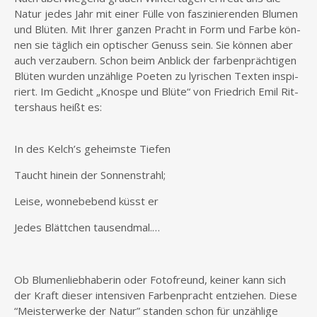
Natur jedes Jahr mit einer Fül­le von fas­zi­nie­ren­den Blu­men
und Blü­ten. Mit Ihrer gan­zen Pracht in Form und Far­be kön­
nen sie täg­lich ein opti­scher Genuss sein. Sie kön­nen aber
auch ver­zau­bern. Schon beim Anblick der far­ben­präch­ti­gen
Blü­ten wur­den unzäh­li­ge Poe­ten zu lyri­schen Tex­ten inspi­
riert. Im Gedicht „Knos­pe und Blü­te“ von Fried­rich Emil Rit­
ters­haus heißt es:
In des Kelch’s geheims­te Tiefen
Taucht hin­ein der Sonnenstrahl;
Lei­se, won­ne­be­bend küsst er
Jedes Blätt­chen tausendmal.…
Ob Blu­men­lieb­ha­be­rin oder Foto­freund, kei­ner kann sich
der Kraft die­ser inten­si­ven Far­ben­pracht ent­zie­hen. Die­se
“Meis­ter­wer­ke der Natur” stan­den schon für unzäh­li­ge