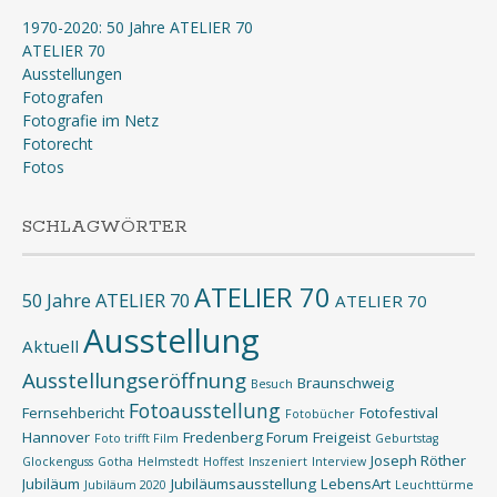
1970-2020: 50 Jahre ATELIER 70
ATELIER 70
Ausstellungen
Fotografen
Fotografie im Netz
Fotorecht
Fotos
SCHLAGWÖRTER
ATELIER 70
50 Jahre ATELIER 70
ATELIER 70
Ausstellung
Aktuell
Ausstellungseröffnung
Braunschweig
Besuch
Fotoausstellung
Fernsehbericht
Fotofestival
Fotobücher
Hannover
Fredenberg Forum
Freigeist
Foto trifft Film
Geburtstag
Joseph Röther
Glockenguss
Gotha
Helmstedt
Hoffest
Inszeniert
Interview
Jubiläum
Jubiläumsausstellung
LebensArt
Jubiläum 2020
Leuchttürme