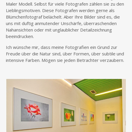
Maler Modell. Selbst für vie­le Foto­gra­fen zäh­len sie zu den
Lieb­lings­mo­ti­ven. Die­se Foto­gra­fen wer­den ger­ne als
Blüm­chen­fo­to­graf belä­chelt. Aber Ihre Bil­der sind es, die
uns mit duf­tig anmu­ten­der Unschär­fe, über­ra­schen­den
Nahan­sich­ten oder mit unglaub­li­cher Detail­zeich­nung
beeindrucken.
Ich wün­sche mir, dass mei­ne Foto­gra­fien ein Grund zur
Freu­de über die Natur sind, über For­men, über sub­ti­le und
inten­si­ve Far­ben. Mögen sie jeden Betrach­ter verzaubern.