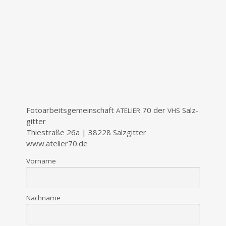
Foto­ar­beits­ge­mein­schaft
70 der
Salz­
ATELIER
VHS
git­ter
Thie­stra­ße 26a | 38228 Salz­git­ter
www.atelier70.de
Vor­na­me
Nach­na­me