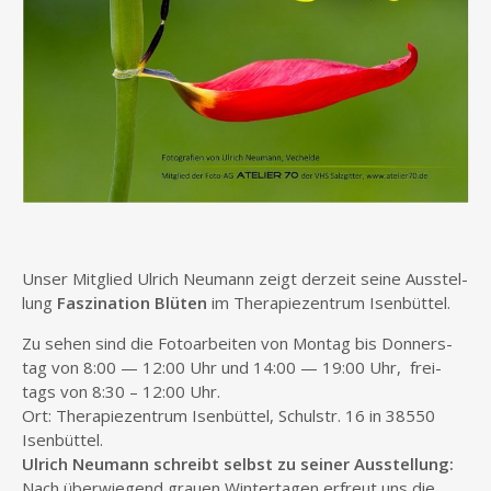
Unser Mit­glied Ulrich Neu­mann zeigt der­zeit sei­ne Aus­stel­
lung
Fas­zi­na­ti­on Blü­ten
im The­ra­pie­zen­trum
Isen­büt­tel
.
Zu sehen sind die Foto­ar­bei­ten von Mon­tag bis Don­ners­
tag von 8:00 — 12:00 Uhr und 14:00 — 19:00 Uhr, frei­
tags von 8:30 – 12:00 Uhr.
Ort: The­ra­pie­zen­trum
Isen­büt­tel
, Schul­str. 16 in
38550
Isen­büt­tel
.
Ulrich Neu­mann schreibt selbst zu sei­ner Ausstellung:
Nach über­wie­gend grau­en Win­ter­ta­gen erfreut uns die