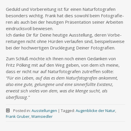
Geduld und Vor­be­rei­tung ist für einen Natur­fo­to­gra­fen
beson­ders wich­tig. Frank hat dies sowohl beim Foto­gra­fie­
ren als auch bei der heu­ti­gen Prä­sen­ta­ti­on sei­ner Arbei­ten
ein­drucks­voll bewiesen.
Ich dan­ke Dir für Dei­ne heu­ti­ge Aus­stel­lung, deren Vor­be­
rei­tun­gen nicht ohne Hür­den ver­lau­fen sind, bei­spiels­wei­se
bei der hoch­wer­ti­gen Druck­le­gung Dei­ner Fotografien.
Zum Schluß möch­te ich Ihnen noch einen Gedan­ken von
Fritz Pöl­king mit auf den Weg geben, von dem ich mei­ne,
dass er nicht nur auf Natur­fo­to­gra­fen zutref­fen sollte:
“Für ein Leben, auf das es dem Natur­fo­to­gra­fen ankommt,
also eine gute, gelun­ge­ne und eine sinn­erfüll­te Exis­tenz,
erweist sich vie­les von dem, was die Men­ge sucht, als
überflüssig.”
Posted in:
Ausstellungen
|
Tagged:
Augenblicke der Natur
,
Frank Gruber
,
Wamsiedler