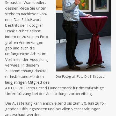
Sebas­ti­an Wamsied­ler,
des­sen Rede Sie unten
steh­den nach­le­sen kön­
nen. Das Schluß­wort
bestritt der Foto­graf
Frank Gru­ber selbst,
indem er zu sei­nen Foto­
gra­fien Anmer­kun­gen
gab und auch die
umfang­rei­che Arbeit im
Vor­hin­ein der Aus­stl­lung
ver­wies. In die­sem
Zusam­men­hang dank­te
er ins­be­son­de­re dem
Der Foto­graf, Foto Dr. S. Krause
lang­jäh­ri­gen Mit­glied des
70 Herrn Bernd Hun­dert­mark für die tat­kräf­ti­ge
ATELIER
Unter­stüt­zung bei der Ausstellungsvorbereitung.
Die Aus­stel­lung kann anschlie­ßend bis zum 30. Juni zu fol­
gen­den Öffnungs­zei­ten und bei allen Ver­an­stal­tun­gen
ange­schaut werden: