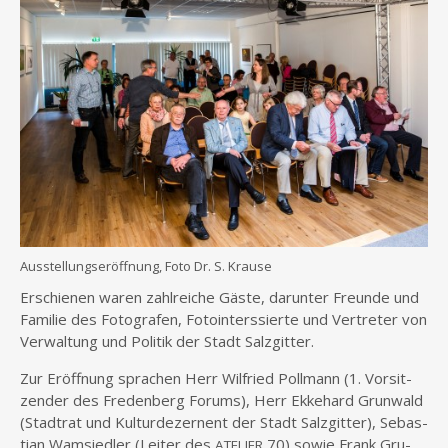
Aus­stel­lungs­er­öff­nung, Foto Dr. S. Krause
Erschie­nen waren zahl­rei­che Gäs­te, dar­un­ter Freun­de und
Fami­lie des Foto­gra­fen, Foto­in­ters­sier­te und Ver­tre­ter von
Ver­wal­tung und Poli­tik der Stadt Salzgitter.
Zur Eröff­nung spra­chen Herr Wil­fried Poll­mann (1. Vor­sit­
zen­der des Fre­den­berg Forums), Herr Ekke­hard Grun­wald
(Stadt­rat und Kul­tur­de­zer­nent der Stadt Salz­git­ter), Sebas­
tian Wam­sied­ler (Lei­ter des
70) sowie Frank Gru­
ATELIER