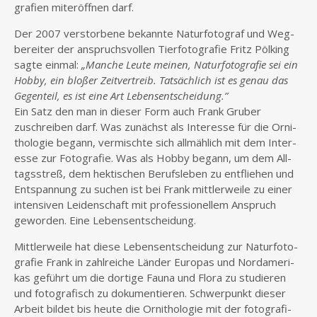
gra­fien mit­er­öff­nen darf.
Der 2007 ver­stor­be­ne bekann­te Natur­fo­to­graf und Weg­
be­rei­ter der anspruchs­vol­len Tier­fo­to­gra­fie Fritz Pöl­king
sag­te ein­mal:
„Man­che Leu­te mei­nen, Natur­fo­to­gra­fie sei ein
Hob­by, ein blo­ßer Zeit­ver­treib. Tat­säch­lich ist es genau das
Gegen­teil, es ist eine Art Lebensentscheidung.”
Ein Satz den man in die­ser Form auch Frank Gru­ber
zuschrei­ben darf. Was zunächst als Inter­es­se für die Orni­
tho­lo­gie begann, ver­misch­te sich all­mäh­lich mit dem Inter­
es­se zur Foto­gra­fie. Was als Hob­by begann, um dem All­
tags­streß, dem hek­ti­schen Berufs­le­ben zu ent­flie­hen und
Ent­span­nung zu suchen ist bei Frank mitt­ler­wei­le zu einer
inten­si­ven Lei­den­schaft mit pro­fes­sio­nel­lem Anspruch
gewor­den. Eine Lebensentscheidung.
Mitt­ler­wei­le hat die­se Lebens­ent­schei­dung zur Natur­fo­to­
gra­fie Frank in zahl­rei­che Län­der Euro­pas und Nord­ame­ri­
kas geführt um die dor­ti­ge Fau­na und Flo­ra zu stu­die­ren
und foto­gra­fisch zu doku­men­tie­ren. Schwer­punkt die­ser
Arbeit bil­det bis heu­te die Orni­tho­lo­gie mit der foto­gra­fi­