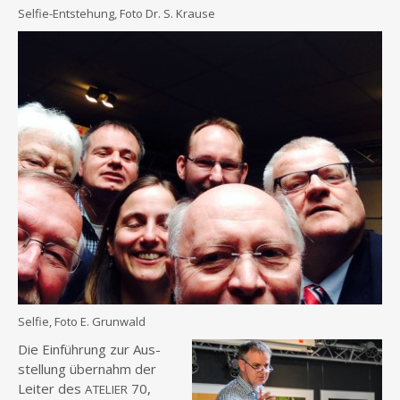
Sel­fie-Ent­ste­hung, Foto Dr. S. Krause
Sel­fie, Foto E. Grunwald
Die Ein­füh­rung zur Aus­
stel­lung über­nahm der
Lei­ter des
70,
ATELIER