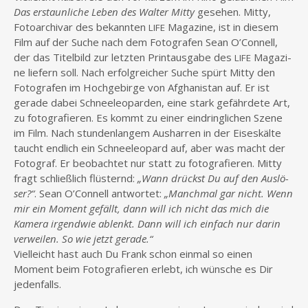
Das erstaun­li­che Leben des Wal­ter Mit­ty
gese­hen. Mit­ty,
Foto­ar­chi­var des bekann­ten
Maga­zi­ne, ist in die­sem
LIFE
Film auf der Suche nach dem Foto­gra­fen Sean O’Connell,
der das Titel­bild zur letz­ten Print­aus­ga­be des
Maga­zi­
LIFE
ne lie­fern soll. Nach erfolg­rei­cher Suche spürt Mit­ty den
Foto­gra­fen im Hoch­ge­bir­ge von Afgha­ni­stan auf. Er ist
gera­de dabei Schnee­leo­par­den, eine stark gefähr­de­te Art,
zu foto­gra­fie­ren. Es kommt zu einer ein­dring­li­chen Sze­ne
im Film. Nach stun­den­lan­gem Aus­har­ren in der Eises­käl­te
taucht end­lich ein Schnee­leo­pard auf, aber was macht der
Foto­graf. Er beob­ach­tet nur statt zu foto­gra­fie­ren. Mit­ty
fragt schließ­lich flüs­ternd:
„Wann drückst Du auf den Aus­lö­
ser?“
. Sean O’Connell ant­wor­tet:
„Manch­mal gar nicht. Wenn
mir ein Moment gefällt, dann will ich nicht das mich die
Kame­ra irgend­wie ablenkt. Dann will ich ein­fach nur dar­in
ver­wei­len. So wie jetzt gerade.“
Viel­leicht hast auch Du Frank schon ein­mal so einen
Moment beim Foto­gra­fie­ren erlebt, ich wün­sche es Dir
jedenfalls.