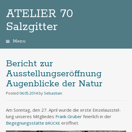
ATELIER 70
Salzgitter
Menu
Zum
Inhalt
Bericht zur
Ausstellungseröffnung
Augenblicke der Natur
Posted
04.05.2014
by
Sebastian
Am Sonn­tag, den 27. April wur­de die ers­te Ein­zel­aus­stel­
lung unse­res Mit­glie­des
Frank Gru­ber
fei­er­lich in der
Begeg­nungs­stät­te
eröffnet.
BRÜCKE