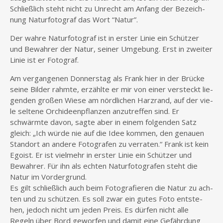
Schließ­lich steht nicht zu Unrecht am Anfang der Bezeich­
nung Natur­fo­to­graf das Wort “Natur”.
Der wah­re Natur­fo­to­graf ist in ers­ter Linie ein Schüt­zer
und Bewah­rer der Natur, sei­ner Umge­bung. Erst in zwei­ter
Linie ist er Fotograf.
Am ver­gan­ge­nen Don­ners­tag als Frank hier in der Brü­cke
sei­ne Bil­der rahm­te, erzähl­te er mir von einer ver­steckt lie­
gen­den gro­ßen Wie­se am nörd­li­chen Harz­rand, auf der vie­
le sel­te­ne Orchi­deen­pflan­zen anzu­tref­fen sind. Er
schwärm­te davon, sag­te aber in einem fol­gen­den Satz
gleich: „Ich wür­de nie auf die Idee kom­men, den genau­en
Stand­ort an ande­re Foto­gra­fen zu ver­ra­ten.“ Frank ist kein
Ego­ist. Er ist viel­mehr in ers­ter Linie ein Schüt­zer und
Bewah­rer. Für ihn als ech­ten Natur­fo­to­gra­fen steht die
Natur im Vordergrund.
Es gilt schließ­lich auch beim Foto­gra­fie­ren die Natur zu ach­
ten und zu schüt­zen. Es soll zwar ein gutes Foto ent­ste­
hen, jedoch nicht um jeden Preis. Es dür­fen nicht alle
Regeln über Bord gewor­fen und damit eine Gefähr­dung