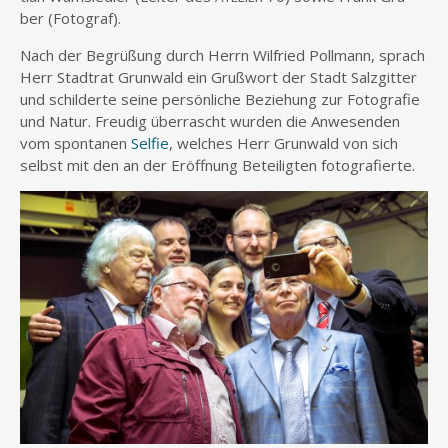
ber (Foto­graf).
Nach der Begrü­ßung durch Herrn Wil­fried Poll­mann, sprach
Herr Stadt­rat Grun­wald ein Gruß­wort der Stadt Salz­git­ter
und schil­der­te sei­ne per­sön­li­che Bezie­hung zur Foto­gra­fie
und Natur. Freu­dig über­rascht wur­den die Anwe­sen­den
vom spon­ta­nen
Sel­fie
, wel­ches Herr Grun­wald von sich
selbst mit den an der Eröff­nung Betei­lig­ten fotografierte.