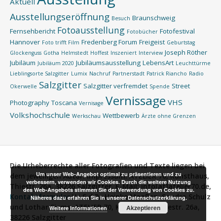
Aktuell
Ausstellungseröffnung
Braunschweig
Besuch
Fotoausstellung
Fernsehbericht
Fotofestival
Fotobücher
Hannover
Fredenberg Forum
Freigeist
Foto trifft Film
Geburtstag
Joseph Röther
Glockenguss
Gotha
Helmstedt
Hoffest
Inszeniert
Interview
Jubiläum
Jubiläumsausstellung
LebensArt
Jubiläum 2020
Leuchttürme
Lieblingsorte Salzgitter
Lumix
Nachruf
Partnerstadt
Patrick Riancho
Radio
Salzgitter
Salzgitter verfremdet
Street
Okerwelle
Spende
Vernissage
VHS
Photography
Toscana
Vernisage
Volkshochschule
Wettbewerb
Werkschau
Ärzte ohne Grenzen
Die Urheberrechte aller Fotografien und Texte liegen bei
Um unser Web-Angebot optimal zu präsentieren und zu
dem jeweiligen Autor.
Impressum:
ATELIER 70, Kunsthaus,
verbessern, verwenden wir Cookies. Durch die weitere Nutzung
Thiestr. 26a, 38226 Salzgitter, E-Mail: info[at]atelier70.de,
des Web-Angebots stimmen Sie der Verwendung von Cookies zu.
Kontaktformular
V.i.S.d.P.:
Heinke Maaßen, Sandra Schulz
Näheres dazu erfahren Sie in unserer Datenschutzerklärung.
und Lothar Siems, ATELIER 70, Kunsthaus, Thiestr. 26a,
Akzeptieren
Weitere Informationen
38226 Salzgitter