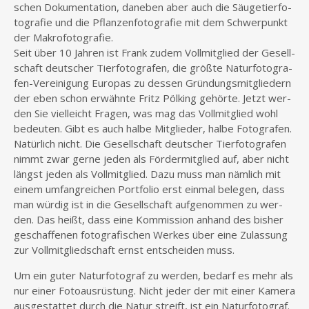
schen Doku­men­ta­ti­on, dane­ben aber auch die Säu­ge­tier­fo­
to­gra­fie und die Pflan­zen­fo­to­gra­fie mit dem Schwer­punkt
der Makrofotografie.
Seit über 10 Jah­ren ist Frank zudem Voll­mit­glied der Gesell­
schaft deut­scher Tier­fo­to­gra­fen, die größ­te Natur­fo­to­gra­
fen-Ver­ei­ni­gung Euro­pas zu des­sen Grün­dungs­mit­glie­dern
der eben schon erwähn­te Fritz Pöl­king gehör­te. Jetzt wer­
den Sie viel­leicht Fra­gen, was mag das Voll­mit­glied wohl
bedeu­ten. Gibt es auch hal­be Mit­glie­der, hal­be Foto­gra­fen.
Natür­lich nicht. Die Gesell­schaft deut­scher Tier­fo­to­gra­fen
nimmt zwar ger­ne jeden als För­der­mit­glied auf, aber nicht
längst jeden als Voll­mit­glied. Dazu muss man näm­lich mit
einem umfang­rei­chen Port­fo­lio erst ein­mal bele­gen, dass
man wür­dig ist in die Gesell­schaft auf­ge­nom­men zu wer­
den. Das heißt, dass eine Kom­mis­si­on anhand des bis­her
geschaf­fe­nen foto­gra­fi­schen Wer­kes über eine Zulas­sung
zur Voll­mit­glied­schaft ernst ent­schei­den muss.
Um ein guter Natur­fo­to­graf zu wer­den, bedarf es mehr als
nur einer Foto­aus­rüs­tung. Nicht jeder der mit einer Kame­ra
aus­ge­stat­tet durch die Natur streift, ist ein Natur­fo­to­graf.