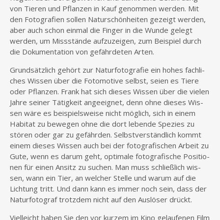
von Tie­ren und Pflan­zen in Kauf genom­men wer­den. Mit
den Foto­gra­fien sol­len Natur­schön­hei­ten gezeigt wer­den,
aber auch schon ein­mal die Fin­ger in die Wun­de gelegt
wer­den, um Miss­stän­de auf­zu­zei­gen, zum Bei­spiel durch
die Doku­men­ta­ti­on von gefähr­de­ten Arten.
Grund­sätz­lich gehört zur Natur­fo­to­gra­fie ein hohes fach­li­
ches Wis­sen über die Foto­mo­ti­ve selbst, sei­en es Tie­re
oder Pflan­zen. Frank hat sich die­ses Wis­sen über die vie­len
Jah­re sei­ner Tätig­keit ange­eig­net, denn ohne die­ses Wis­
sen wäre es bei­spiels­wei­se nicht mög­lich, sich in einem
Habi­tat zu bewe­gen ohne die dort leben­de Spe­zi­es zu
stö­ren oder gar zu gefähr­den. Selbst­ver­ständ­lich kommt
einem die­ses Wis­sen auch bei der foto­gra­fi­schen Arbeit zu
Gute, wenn es dar­um geht, opti­ma­le foto­gra­fi­sche Posi­tio­
nen für einen Ansitz zu suchen. Man muss schließ­lich wis­
sen, wann ein Tier, an wel­cher Stel­le und war­um auf die
Lich­tung tritt. Und dann kann es immer noch sein, dass der
Natur­fo­to­graf trotz­dem nicht auf den Aus­lö­ser drückt.
Viel­leicht haben Sie den vor kur­zem im Kino gelau­fe­nen Film