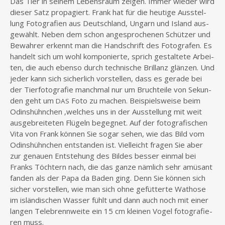
Das Tier in sei­nem Lebens­raum zei­gen. Immer wie­der wird
die­ser Satz pro­pa­giert. Frank hat für die heu­ti­ge Aus­stel­
lung Foto­gra­fien aus Deutsch­land, Ungarn und Island aus­
ge­wählt. Neben dem schon ange­spro­che­nen Schüt­zer und
Bewah­rer erkennt man die Hand­schrift des Foto­gra­fen. Es
han­delt sich um wohl kom­po­nier­te, sprich gestal­te­te Arbei­
ten, die auch eben­so durch tech­ni­sche Bril­lanz glän­zen. Und
jeder kann sich sicher­lich vor­stel­len, dass es gera­de bei
der Tier­fo­to­gra­fie manch­mal nur um Bruch­tei­le von Sekun­
den geht um
Foto zu machen. Bei­spiels­wei­se beim
DAS
Odins­hühn­chen ‚wel­ches uns in der Aus­stel­lung mit weit
aus­ge­brei­te­ten Flü­geln begeg­net. Auf der foto­gra­fi­schen
Vita von Frank kön­nen Sie sogar sehen, wie das Bild vom
Odins­hühn­chen ent­stan­den ist. Viel­leicht fra­gen Sie aber
zur genau­en Ent­ste­hung des Bil­des bes­ser ein­mal bei
Franks Töch­tern nach, die das gan­ze näm­lich sehr amü­sant
fan­den als der Papa da Baden ging. Denn Sie kön­nen sich
sicher vor­stel­len, wie man sich ohne gefüt­ter­te Wat­ho­se
im islän­di­schen Was­ser fühlt und dann auch noch mit einer
lan­gen Tele­brenn­wei­te ein 15 cm klei­nen Vogel foto­gra­fie­
ren muss.