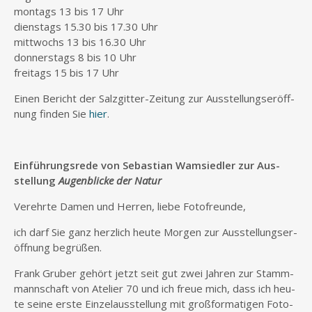
mon­tags 13 bis 17 Uhr
diens­tags 15.30 bis 17.30 Uhr
mitt­wochs 13 bis 16.30 Uhr
don­ners­tags 8 bis 10 Uhr
frei­tags 15 bis 17 Uhr
Einen Bericht der Salz­git­ter-Zei­tung zur Aus­stel­lungs­er­öff­
nung fin­den Sie
hier
.
Ein­füh­rungs­re­de von Sebas­ti­an Wamsied­ler zur Aus­
stel­lung
Augen­bli­cke der Natur
Ver­ehr­te Damen und Her­ren, lie­be Fotofreunde,
ich darf Sie ganz herz­lich heu­te Mor­gen zur Aus­stel­lungs­er­
öff­nung begrüßen.
Frank Gru­ber gehört jetzt seit gut zwei Jah­ren zur Stamm­
mann­schaft von Ate­lier 70 und ich freue mich, dass ich heu­
te sei­ne ers­te Ein­zel­aus­stel­lung mit groß­for­ma­ti­gen Foto­