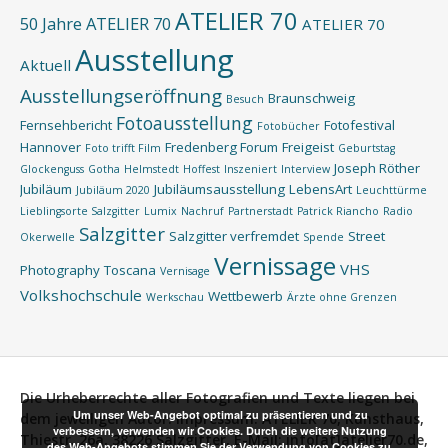
ATELIER 70
50 Jahre ATELIER 70
ATELIER 70
Ausstellung
Aktuell
Ausstellungseröffnung
Braunschweig
Besuch
Fotoausstellung
Fernsehbericht
Fotofestival
Fotobücher
Hannover
Fredenberg Forum
Freigeist
Foto trifft Film
Geburtstag
Joseph Röther
Glockenguss
Gotha
Helmstedt
Hoffest
Inszeniert
Interview
Jubiläum
Jubiläumsausstellung
LebensArt
Jubiläum 2020
Leuchttürme
Lieblingsorte Salzgitter
Lumix
Nachruf
Partnerstadt
Patrick Riancho
Radio
Salzgitter
Salzgitter verfremdet
Street
Okerwelle
Spende
Vernissage
VHS
Photography
Toscana
Vernisage
Volkshochschule
Wettbewerb
Werkschau
Ärzte ohne Grenzen
Die Urheberrechte aller Fotografien und Texte liegen bei
Um unser Web-Angebot optimal zu präsentieren und zu
dem jeweiligen Autor.
Impressum:
ATELIER 70, Kunsthaus,
verbessern, verwenden wir Cookies. Durch die weitere Nutzung
Thiestr. 26a, 38226 Salzgitter, E-Mail: info[at]atelier70.de,
des Web-Angebots stimmen Sie der Verwendung von Cookies zu.