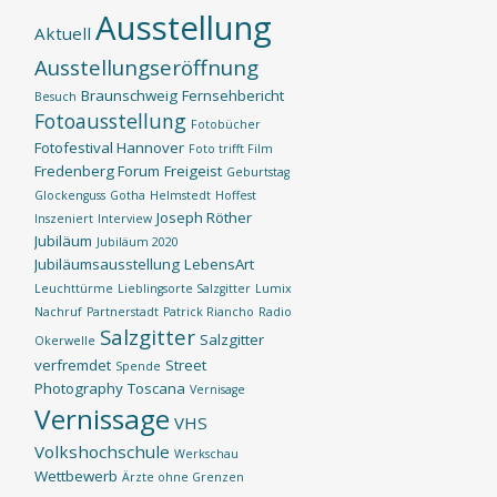
Ausstellung
Aktuell
Ausstellungseröffnung
Braunschweig
Fernsehbericht
Besuch
Fotoausstellung
Fotobücher
Fotofestival Hannover
Foto trifft Film
Fredenberg Forum
Freigeist
Geburtstag
Glockenguss
Gotha
Helmstedt
Hoffest
Joseph Röther
Inszeniert
Interview
Jubiläum
Jubiläum 2020
Jubiläumsausstellung
LebensArt
Leuchttürme
Lieblingsorte Salzgitter
Lumix
Nachruf
Partnerstadt
Patrick Riancho
Radio
Salzgitter
Salzgitter
Okerwelle
verfremdet
Street
Spende
Photography
Toscana
Vernisage
Vernissage
VHS
Volkshochschule
Werkschau
Wettbewerb
Ärzte ohne Grenzen