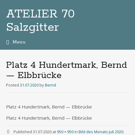
ATELIER 70
Salzgitter
Menu
Zum
Inhalt
Platz 4 Hundertmark, Bernd
— Elbbrücke
Posted
31.07.2020
by
Bernd
Platz 4 Hun­dert­mark, Bernd — Elbbrücke
Platz 4 Hun­dert­mark, Bernd — Elbbrücke
Published
31.07.2020
at
950 × 950
in
Bild des Monats Juli 2020
.