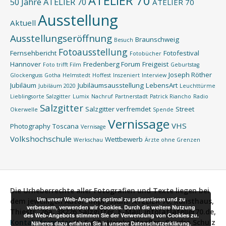
ATELIER 70
50 Jahre ATELIER 70
ATELIER 70
Ausstellung
Aktuell
Ausstellungseröffnung
Braunschweig
Besuch
Fotoausstellung
Fernsehbericht
Fotofestival
Fotobücher
Hannover
Fredenberg Forum
Freigeist
Foto trifft Film
Geburtstag
Joseph Röther
Glockenguss
Gotha
Helmstedt
Hoffest
Inszeniert
Interview
Jubiläum
Jubiläumsausstellung
LebensArt
Jubiläum 2020
Leuchttürme
Lieblingsorte Salzgitter
Lumix
Nachruf
Partnerstadt
Patrick Riancho
Radio
Salzgitter
Salzgitter verfremdet
Street
Okerwelle
Spende
Vernissage
VHS
Photography
Toscana
Vernisage
Volkshochschule
Wettbewerb
Werkschau
Ärzte ohne Grenzen
Die Urheberrechte aller Fotografien und Texte liegen bei
Um unser Web-Angebot optimal zu präsentieren und zu
dem jeweiligen Autor.
Impressum:
ATELIER 70, Kunsthaus,
verbessern, verwenden wir Cookies. Durch die weitere Nutzung
Thiestr. 26a, 38226 Salzgitter, E-Mail: info[at]atelier70.de,
des Web-Angebots stimmen Sie der Verwendung von Cookies zu.
Kontaktformular
V.i.S.d.P.:
Heinke Maaßen, Sandra Schulz
Näheres dazu erfahren Sie in unserer Datenschutzerklärung.