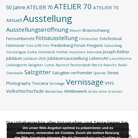
ATELIER 70
50 Jahre ATELIER 70
ATELIER 70
Ausstellung
Aktuell
Ausstellungseröffnung
Braunschweig
Besuch
Fotoausstellung
Fernsehbericht
Fotofestival
Fotobücher
Hannover
Fredenberg Forum
Freigeist
Foto trifft Film
Geburtstag
Joseph Röther
Glockenguss
Gotha
Helmstedt
Hoffest
Inszeniert
Interview
Jubiläum
Jubiläumsausstellung
LebensArt
Jubiläum 2020
Leuchttürme
Lieblingsorte Salzgitter
Lumix
Nachruf
Partnerstadt
Patrick Riancho
Radio
Salzgitter
Salzgitter verfremdet
Street
Okerwelle
Spende
Vernissage
VHS
Photography
Toscana
Vernisage
Volkshochschule
Wettbewerb
Werkschau
Ärzte ohne Grenzen
Die Urheberrechte aller Fotografien und Texte liegen bei
Um unser Web-Angebot optimal zu präsentieren und zu
dem jeweiligen Autor.
Impressum:
ATELIER 70, Kunsthaus,
verbessern, verwenden wir Cookies. Durch die weitere Nutzung
Thiestr. 26a, 38226 Salzgitter, E-Mail: info[at]atelier70.de,
des Web-Angebots stimmen Sie der Verwendung von Cookies zu.