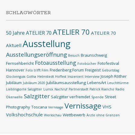
SCHLAGWÖRTER
ATELIER 70
50 Jahre ATELIER 70
ATELIER 70
Ausstellung
Aktuell
Ausstellungseröffnung
Braunschweig
Besuch
Fotoausstellung
Fernsehbericht
Fotofestival
Fotobücher
Hannover
Fredenberg Forum
Freigeist
Foto trifft Film
Geburtstag
Joseph Röther
Glockenguss
Gotha
Helmstedt
Hoffest
Inszeniert
Interview
Jubiläum
Jubiläumsausstellung
LebensArt
Jubiläum 2020
Leuchttürme
Lieblingsorte Salzgitter
Lumix
Nachruf
Partnerstadt
Patrick Riancho
Radio
Salzgitter
Salzgitter verfremdet
Street
Okerwelle
Spende
Vernissage
VHS
Photography
Toscana
Vernisage
Volkshochschule
Wettbewerb
Werkschau
Ärzte ohne Grenzen