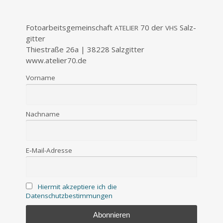
Foto­ar­beits­ge­mein­schaft
70 der
Salz­
ATELIER
VHS
git­ter
Thie­stra­ße 26a | 38228 Salz­git­ter
www.atelier70.de
Vor­na­me
Nach­na­me
E‑Mail-Adres­se
Hier­mit akzep­tie­re ich die
Datenschutzbestimmungen