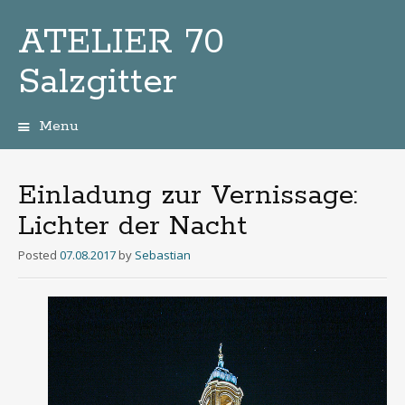
ATELIER 70
Salzgitter
Menu
Zum
Inhalt
Einladung zur Vernissage:
Lichter der Nacht
Posted
07.08.2017
by
Sebastian