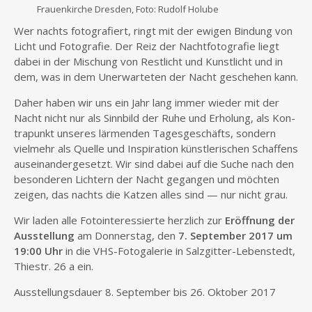
Frau­en­kir­che Dres­den, Foto: Rudolf Holube
Wer nachts foto­gra­fiert, ringt mit der ewi­gen Bin­dung von
Licht und Foto­gra­fie. Der Reiz der Nacht­fo­to­gra­fie liegt
dabei in der Mischung von Rest­licht und Kunst­licht und in
dem, was in dem Uner­war­te­ten der Nacht gesche­hen kann.
Daher haben wir uns ein Jahr lang immer wie­der mit der
Nacht nicht nur als Sinn­bild der Ruhe und Erho­lung, als Kon­
tra­punkt unse­res lär­men­den Tages­ge­schäfts, son­dern
viel­mehr als Quel­le und Inspi­ra­ti­on künst­le­ri­schen Schaf­fens
aus­ein­an­der­ge­setzt. Wir sind dabei auf die Suche nach den
beson­de­ren Lich­tern der Nacht gegan­gen und möch­ten
zei­gen, das nachts die Kat­zen alles sind — nur nicht grau.
Wir laden alle Foto­in­ter­es­sier­te herz­lich zur
Eröff­nung der
Aus­stel­lung
am Don­ners­tag, den
7. Sep­tem­ber 2017 um
19:00 Uhr
in die VHS-Foto­ga­le­rie in Salz­git­ter-Lebens­tedt,
Thie­str. 26 a ein.
Aus­stel­lungs­dau­er 8. Sep­tem­ber bis 26. Okto­ber 2017