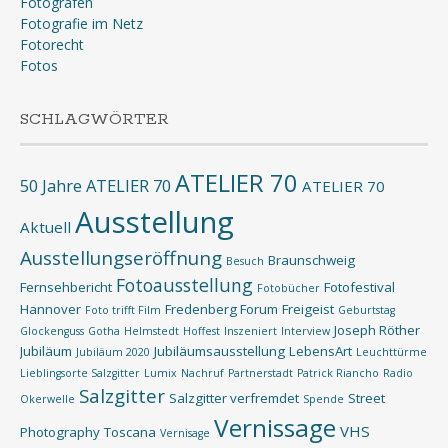
Fotografen
Fotografie im Netz
Fotorecht
Fotos
SCHLAGWÖRTER
ATELIER 70
50 Jahre ATELIER 70
ATELIER 70
Ausstellung
Aktuell
Ausstellungseröffnung
Braunschweig
Besuch
Fotoausstellung
Fernsehbericht
Fotofestival
Fotobücher
Hannover
Fredenberg Forum
Freigeist
Foto trifft Film
Geburtstag
Joseph Röther
Glockenguss
Gotha
Helmstedt
Hoffest
Inszeniert
Interview
Jubiläum
Jubiläumsausstellung
LebensArt
Jubiläum 2020
Leuchttürme
Lieblingsorte Salzgitter
Lumix
Nachruf
Partnerstadt
Patrick Riancho
Radio
Salzgitter
Salzgitter verfremdet
Street
Okerwelle
Spende
Vernissage
VHS
Photography
Toscana
Vernisage