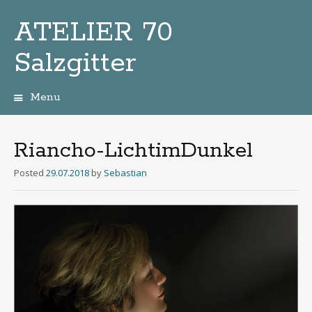
ATELIER 70
Salzgitter
Menu
Zum
Inhalt
Riancho-LichtimDunkel
Posted
29.07.2018
by
Sebastian