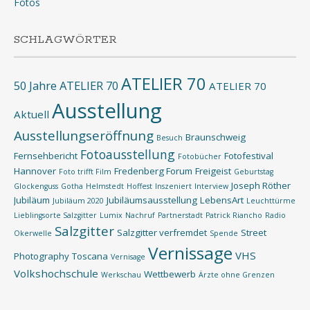
Fotos
SCHLAGWÖRTER
ATELIER 70
50 Jahre ATELIER 70
ATELIER 70
Ausstellung
Aktuell
Ausstellungseröffnung
Braunschweig
Besuch
Fotoausstellung
Fernsehbericht
Fotofestival
Fotobücher
Hannover
Fredenberg Forum
Freigeist
Foto trifft Film
Geburtstag
Joseph Röther
Glockenguss
Gotha
Helmstedt
Hoffest
Inszeniert
Interview
Jubiläum
Jubiläumsausstellung
LebensArt
Jubiläum 2020
Leuchttürme
Lieblingsorte Salzgitter
Lumix
Nachruf
Partnerstadt
Patrick Riancho
Radio
Salzgitter
Salzgitter verfremdet
Street
Okerwelle
Spende
Vernissage
VHS
Photography
Toscana
Vernisage
Volkshochschule
Wettbewerb
Werkschau
Ärzte ohne Grenzen