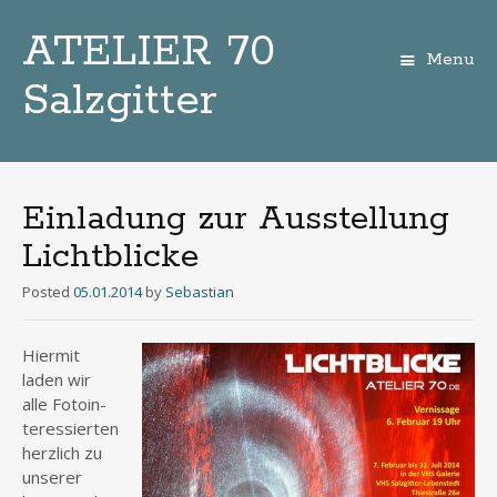
ATELIER 70
Menu
Salzgitter
Zum
Inhalt
Einladung zur Ausstellung
Lichtblicke
Posted
05.01.2014
by
Sebastian
Hier­mit
laden wir
alle Foto­in­
ter­es­sier­ten
herz­lich zu
unse­rer