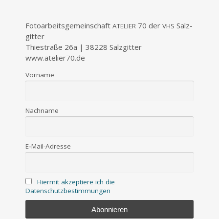
Foto­ar­beits­ge­mein­schaft
70 der
Salz­
ATELIER
VHS
git­ter
Thie­stra­ße 26a | 38228 Salz­git­ter
www.atelier70.de
Vor­na­me
Nach­na­me
E‑Mail-Adres­se
Hier­mit akzep­tie­re ich die
Datenschutzbestimmungen