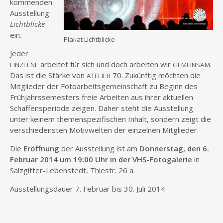
kom­men­den
Aus­stel­lung
Licht­bli­cke
ein.
Pla­kat Lichtblicke
Jeder
arbei­tet für sich und doch arbei­ten wir
.
EINZELNE
GEMEINSAM
Das ist die Stär­ke von
70. Zukünf­tig möch­ten die
ATELIER
Mit­glie­der der Foto­ar­beits­ge­mein­schaft zu Beginn des
Früh­jahrs­se­mes­ters freie Arbei­ten aus ihrer aktu­el­len
Schaf­fens­pe­ri­ode zei­gen. Daher steht die Aus­stel­lung
unter kei­nem the­men­spe­zi­fi­schen Inhalt, son­dern zeigt die
ver­schie­dens­ten Motiv­wel­ten der ein­zel­nen Mitglieder.
Die
Eröff­nung
der Aus­stel­lung ist am
Don­ners­tag, den 6.
Febru­ar 2014 um 19:00 Uhr in der VHS-Foto­ga­le­rie
in
Salz­git­ter-Lebens­tedt, Thie­str. 26 a.
Aus­stel­lungs­dau­er 7. Febru­ar bis 30. Juli 2014