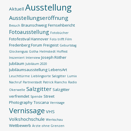
Ausstellung
Aktuell
Ausstellungseröffnung
Braunschweig
Fernsehbericht
Besuch
Fotoausstellung
Fotobücher
Fotofestival Hannover
Foto trifft Film
Fredenberg Forum
Freigeist
Geburtstag
Glockenguss
Gotha
Helmstedt
Hoffest
Joseph Röther
Inszeniert
Interview
Jubiläum
Jubiläum 2020
Jubiläumsausstellung
LebensArt
Leuchttürme
Lieblingsorte Salzgitter
Lumix
Nachruf
Partnerstadt
Patrick Riancho
Radio
Salzgitter
Salzgitter
Okerwelle
verfremdet
Street
Spende
Photography
Toscana
Vernisage
Vernissage
VHS
Volkshochschule
Werkschau
Wettbewerb
Ärzte ohne Grenzen