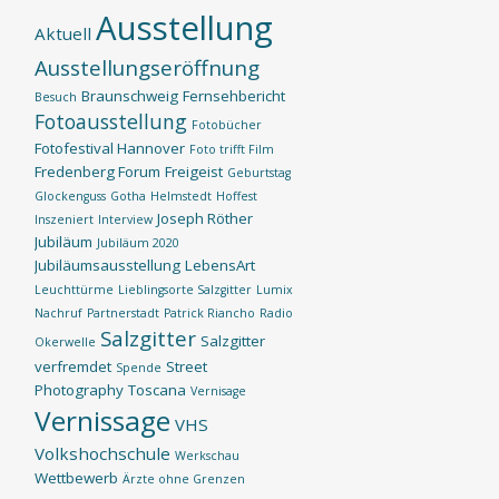
Ausstellung
Aktuell
Ausstellungseröffnung
Braunschweig
Fernsehbericht
Besuch
Fotoausstellung
Fotobücher
Fotofestival Hannover
Foto trifft Film
Fredenberg Forum
Freigeist
Geburtstag
Glockenguss
Gotha
Helmstedt
Hoffest
Joseph Röther
Inszeniert
Interview
Jubiläum
Jubiläum 2020
Jubiläumsausstellung
LebensArt
Leuchttürme
Lieblingsorte Salzgitter
Lumix
Nachruf
Partnerstadt
Patrick Riancho
Radio
Salzgitter
Salzgitter
Okerwelle
verfremdet
Street
Spende
Photography
Toscana
Vernisage
Vernissage
VHS
Volkshochschule
Werkschau
Wettbewerb
Ärzte ohne Grenzen