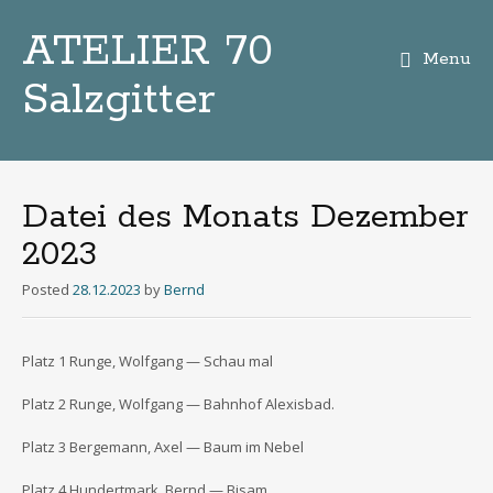
ATELIER 70
Menu
Salzgitter
Zum
Inhalt
Datei des Monats Dezember
2023
Posted
28.12.2023
by
Bernd
Platz 1 Run­ge, Wolf­gang — Schau mal
Platz 2 Run­ge, Wolf­gang — Bahn­hof Alexisbad.
Platz 3 Ber­ge­mann, Axel — Baum im Nebel
Platz 4 Hun­dert­mark, Bernd — Bisam