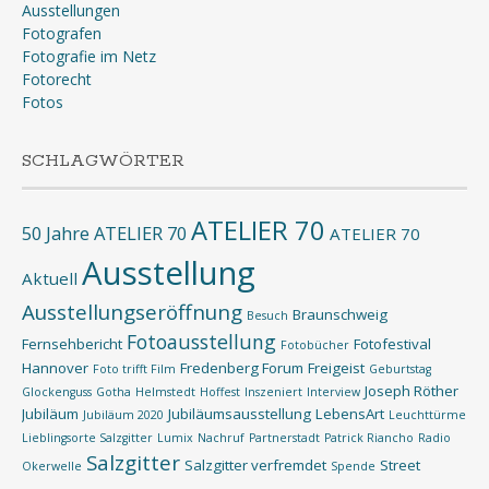
Ausstellungen
Fotografen
Fotografie im Netz
Fotorecht
Fotos
SCHLAGWÖRTER
ATELIER 70
50 Jahre ATELIER 70
ATELIER 70
Ausstellung
Aktuell
Ausstellungseröffnung
Braunschweig
Besuch
Fotoausstellung
Fernsehbericht
Fotofestival
Fotobücher
Hannover
Fredenberg Forum
Freigeist
Foto trifft Film
Geburtstag
Joseph Röther
Glockenguss
Gotha
Helmstedt
Hoffest
Inszeniert
Interview
Jubiläum
Jubiläumsausstellung
LebensArt
Jubiläum 2020
Leuchttürme
Lieblingsorte Salzgitter
Lumix
Nachruf
Partnerstadt
Patrick Riancho
Radio
Salzgitter
Salzgitter verfremdet
Street
Okerwelle
Spende