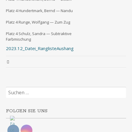
Platz 4 Hun­dert­mark, Bernd — Nandu
Platz 4 Run­ge, Wolf­gang — Zum Zug
Platz 4 Schulz, San­dra — Sub­trak­ti­ve
Farbmischung
2023.12_Datei_RanglisteAushang
Suchen
nach:
FOLGEN SIE UNS