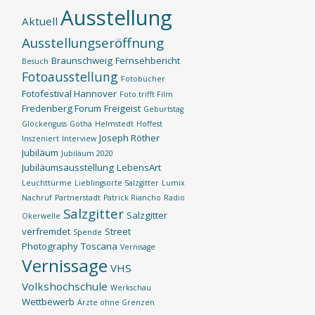
Ausstellung
Aktuell
Ausstellungseröffnung
Braunschweig
Fernsehbericht
Besuch
Fotoausstellung
Fotobücher
Fotofestival Hannover
Foto trifft Film
Fredenberg Forum
Freigeist
Geburtstag
Glockenguss
Gotha
Helmstedt
Hoffest
Joseph Röther
Inszeniert
Interview
Jubiläum
Jubiläum 2020
Jubiläumsausstellung
LebensArt
Leuchttürme
Lieblingsorte Salzgitter
Lumix
Nachruf
Partnerstadt
Patrick Riancho
Radio
Salzgitter
Salzgitter
Okerwelle
verfremdet
Street
Spende
Photography
Toscana
Vernisage
Vernissage
VHS
Volkshochschule
Werkschau
Wettbewerb
Ärzte ohne Grenzen