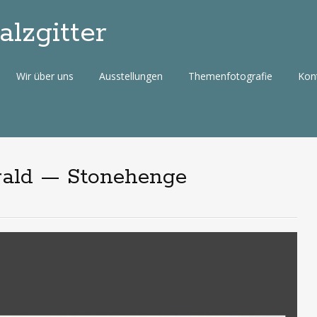
lzgitter
Wir über uns
Ausstellungen
Themenfotografie
Kon
arald — Stonehenge