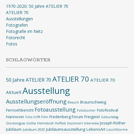
1970-2020: 50 Jahre ATELIER 70
ATELIER 70
Ausstellungen
Fotografen
Fotografie im Netz
Fotorecht
Fotos
SCHLAGWÖRTER
ATELIER 70
50 Jahre ATELIER 70
ATELIER 70
Ausstellung
Aktuell
Ausstellungseröffnung
Braunschweig
Besuch
Fotoausstellung
Fernsehbericht
Fotofestival
Fotobücher
Hannover
Fredenberg Forum
Freigeist
Foto trifft Film
Geburtstag
Joseph Röther
Glockenguss
Gotha
Helmstedt
Hoffest
Inszeniert
Interview
Jubiläum
Jubiläumsausstellung
LebensArt
Jubiläum 2020
Leuchttürme