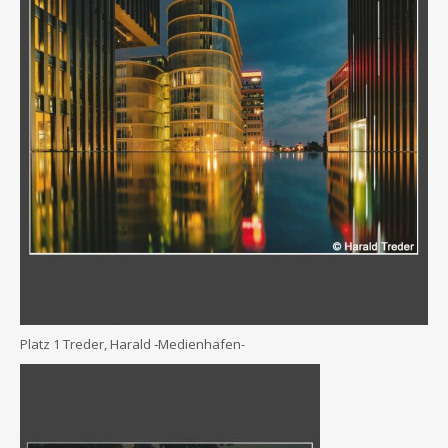
Platz 1 Tre­der, Harald ‑Medi­en­ha­fen-