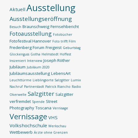
Ausstellung
Aktuell
Ausstellungseröffnung
Braunschweig
Fernsehbericht
Besuch
Fotoausstellung
Fotobücher
Fotofestival Hannover
Foto trifft Film
Fredenberg Forum
Freigeist
Geburtstag
Glockenguss
Gotha
Helmstedt
Hoffest
Joseph Röther
Inszeniert
Interview
Jubiläum
Jubiläum 2020
Jubiläumsausstellung
LebensArt
Leuchttürme
Lieblingsorte Salzgitter
Lumix
Nachruf
Partnerstadt
Patrick Riancho
Radio
Salzgitter
Salzgitter
Okerwelle
verfremdet
Street
Spende
Photography
Toscana
Vernisage
Vernissage
VHS
Volkshochschule
Werkschau
Wettbewerb
Ärzte ohne Grenzen