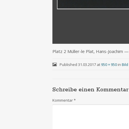
Platz 2 Mül­ler-le Plat, Hans-Joa­chim
Published
31.03.2017
at
950 × 950
in
Bil
Schreibe einen Kommentar
Kommentar
*