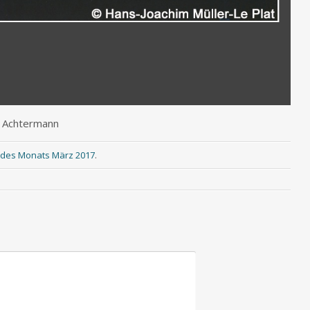
 — Achtermann
d des Monats März 2017
.