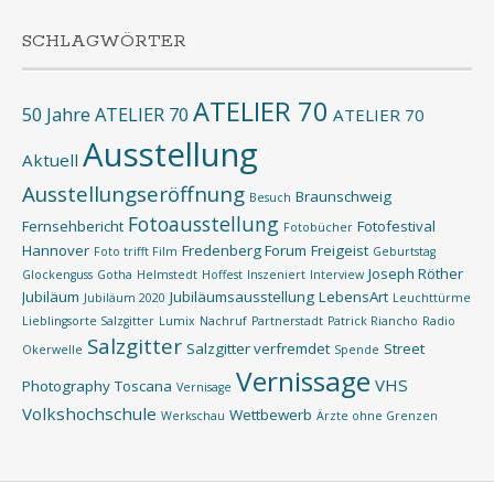
SCHLAGWÖRTER
ATELIER 70
50 Jahre ATELIER 70
ATELIER 70
Ausstellung
Aktuell
Ausstellungseröffnung
Braunschweig
Besuch
Fotoausstellung
Fernsehbericht
Fotofestival
Fotobücher
Hannover
Fredenberg Forum
Freigeist
Foto trifft Film
Geburtstag
Joseph Röther
Glockenguss
Gotha
Helmstedt
Hoffest
Inszeniert
Interview
Jubiläum
Jubiläumsausstellung
LebensArt
Jubiläum 2020
Leuchttürme
Lieblingsorte Salzgitter
Lumix
Nachruf
Partnerstadt
Patrick Riancho
Radio
Salzgitter
Salzgitter verfremdet
Street
Okerwelle
Spende
Vernissage
VHS
Photography
Toscana
Vernisage
Volkshochschule
Wettbewerb
Werkschau
Ärzte ohne Grenzen