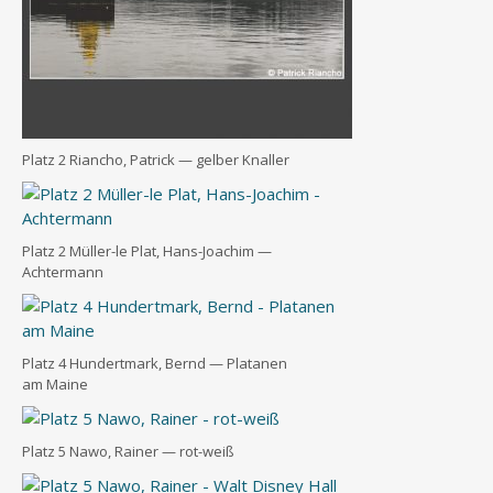
Platz 2 Riancho, Patrick — gel­ber Knaller
Platz 2 Mül­ler-le Plat, Hans-Joa­chim —
Achtermann
Platz 4 Hun­dert­mark, Bernd — Pla­ta­nen
am Maine
Platz 5 Nawo, Rai­ner — rot-weiß