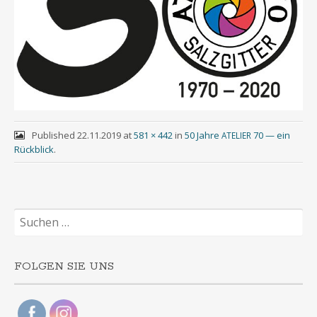
Published
22.11.2019
at
581 × 442
in
50 Jahre
70 — ein
ATELIER
Rückblick
.
Suchen
nach:
FOLGEN SIE UNS