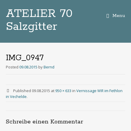
ATELIER 70
Menu
Salzgitter
Zum
Inhalt
IMG_0947
Posted
09.08.2015
by
Bernd
Published
09.08.2015
at
950 × 633
in
Vernissage
im Fethlon
WIR
in Vechelde
.
Schreibe einen Kommentar