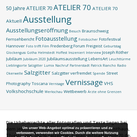
ATELIER 70
50 Jahre ATELIER 70
ATELIER 70
Ausstellung
Aktuell
Ausstellungseröffnung
Braunschweig
Besuch
Fotoausstellung
Fernsehbericht
Fotofestival
Fotobücher
Hannover
Fredenberg Forum
Freigeist
Foto trifft Film
Geburtstag
Joseph Röther
Glockenguss
Gotha
Helmstedt
Hoffest
Inszeniert
Interview
Jubiläum
Jubiläumsausstellung
LebensArt
Jubiläum 2020
Leuchttürme
Lieblingsorte Salzgitter
Lumix
Nachruf
Partnerstadt
Patrick Riancho
Radio
Salzgitter
Salzgitter verfremdet
Street
Okerwelle
Spende
Vernissage
VHS
Photography
Toscana
Vernisage
Volkshochschule
Wettbewerb
Werkschau
Ärzte ohne Grenzen
Die Urheberrechte aller Fotografien und Texte liegen bei
Um unser Web-Angebot optimal zu präsentieren und zu
dem jeweiligen Autor.
Impressum:
ATELIER 70, Kunsthaus,
verbessern, verwenden wir Cookies. Durch die weitere Nutzung
Thiestr. 26a, 38226 Salzgitter, E-Mail: info[at]atelier70.de,