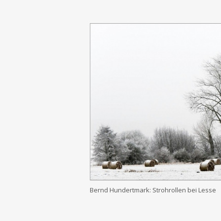
Bernd Hun­dert­mark: Strohrol­len bei Lesse