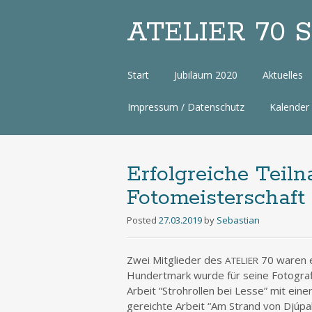
ATELIER 70 Sa
Zum
Start
Jubiläum 2020
Aktuelles
Inhalt
Impressum / Datenschutz
Kalender
Erfolgreiche Teil
Fotomeisterschaft
Posted
27.03.2019
by
Sebastian
Zwei Mit­glie­der des
70 waren e
ATELIER
Hun­dert­mark wur­de für sei­ne Foto­gra­
Arbeit “Strohrol­len bei Les­se” mit einer
ge­reich­te Arbeit “Am Strand von Djú­pa­