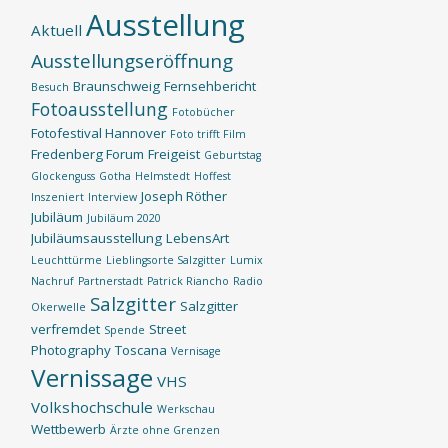
Ausstellung
Aktuell
Ausstellungseröffnung
Braunschweig
Fernsehbericht
Besuch
Fotoausstellung
Fotobücher
Fotofestival Hannover
Foto trifft Film
Fredenberg Forum
Freigeist
Geburtstag
Glockenguss
Gotha
Helmstedt
Hoffest
Joseph Röther
Inszeniert
Interview
Jubiläum
Jubiläum 2020
Jubiläumsausstellung
LebensArt
Leuchttürme
Lieblingsorte Salzgitter
Lumix
Nachruf
Partnerstadt
Patrick Riancho
Radio
Salzgitter
Salzgitter
Okerwelle
verfremdet
Street
Spende
Photography
Toscana
Vernisage
Vernissage
VHS
Volkshochschule
Werkschau
Wettbewerb
Ärzte ohne Grenzen