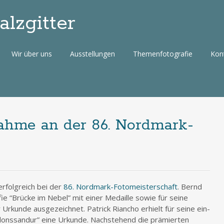
lzgitter
Wir über uns
Ausstellungen
Themenfotografie
Kon
nahme an der 86. Nordmark-
rfolg­reich bei der
86. Nord­mark-Foto­meis­ter­schaft
. Bernd
fie “Brü­cke im Nebel” mit einer Medail­le sowie für sei­ne
 Urkun­de aus­ge­zeich­net. Patrick Riancho erhielt für sei­ne ein­
lons­san­dur” eine Urkun­de. Nach­ste­hend die prä­mier­ten