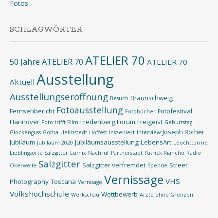
Fotos
SCHLAGWÖRTER
ATELIER 70
50 Jahre ATELIER 70
ATELIER 70
Ausstellung
Aktuell
Ausstellungseröffnung
Braunschweig
Besuch
Fotoausstellung
Fernsehbericht
Fotofestival
Fotobücher
Hannover
Fredenberg Forum
Freigeist
Foto trifft Film
Geburtstag
Joseph Röther
Glockenguss
Gotha
Helmstedt
Hoffest
Inszeniert
Interview
Jubiläum
Jubiläumsausstellung
LebensArt
Jubiläum 2020
Leuchttürme
Lieblingsorte Salzgitter
Lumix
Nachruf
Partnerstadt
Patrick Riancho
Radio
Salzgitter
Salzgitter verfremdet
Street
Okerwelle
Spende
Vernissage
VHS
Photography
Toscana
Vernisage
Volkshochschule
Wettbewerb
Werkschau
Ärzte ohne Grenzen