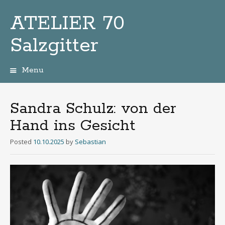
ATELIER 70
Salzgitter
Menu
Zum
Inhalt
Sandra Schulz: von der
Hand ins Gesicht
Posted
10.10.2025
by
Sebastian