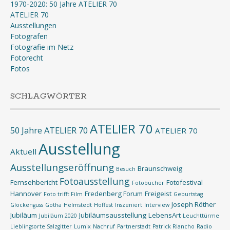
1970-2020: 50 Jahre ATELIER 70
ATELIER 70
Ausstellungen
Fotografen
Fotografie im Netz
Fotorecht
Fotos
SCHLAGWÖRTER
ATELIER 70
50 Jahre ATELIER 70
ATELIER 70
Ausstellung
Aktuell
Ausstellungseröffnung
Braunschweig
Besuch
Fotoausstellung
Fernsehbericht
Fotofestival
Fotobücher
Hannover
Fredenberg Forum
Freigeist
Foto trifft Film
Geburtstag
Joseph Röther
Glockenguss
Gotha
Helmstedt
Hoffest
Inszeniert
Interview
Jubiläum
Jubiläumsausstellung
LebensArt
Jubiläum 2020
Leuchttürme
Lieblingsorte Salzgitter
Lumix
Nachruf
Partnerstadt
Patrick Riancho
Radio