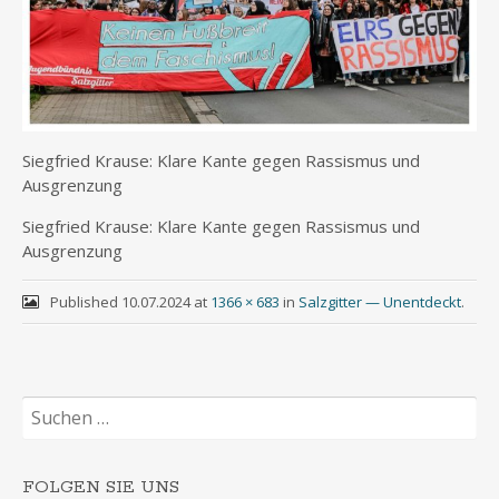
Sieg­fried Krau­se: Kla­re Kan­te gegen Ras­sis­mus und
Ausgrenzung
Sieg­fried Krau­se: Kla­re Kan­te gegen Ras­sis­mus und
Ausgrenzung
Published
10.07.2024
at
1366 × 683
in
Salzgitter — Unentdeckt
.
Suchen
nach:
FOLGEN SIE UNS