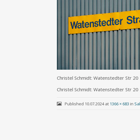
Chris­tel Schmidt: Waten­sted­ter Str 20
Chris­tel Schmidt: Waten­sted­ter Str 20
Published
10.07.2024
at
1366 × 683
in
Sa