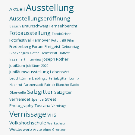
Ausstellung
Aktuell
Ausstellungseröffnung
Braunschweig
Fernsehbericht
Besuch
Fotoausstellung
Fotobücher
Fotofestival Hannover
Foto trifft Film
Fredenberg Forum
Freigeist
Geburtstag
Glockenguss
Gotha
Helmstedt
Hoffest
Joseph Röther
Inszeniert
Interview
Jubiläum
Jubiläum 2020
Jubiläumsausstellung
LebensArt
Leuchttürme
Lieblingsorte Salzgitter
Lumix
Nachruf
Partnerstadt
Patrick Riancho
Radio
Salzgitter
Salzgitter
Okerwelle
verfremdet
Street
Spende
Photography
Toscana
Vernisage
Vernissage
VHS
Volkshochschule
Werkschau
Wettbewerb
Ärzte ohne Grenzen