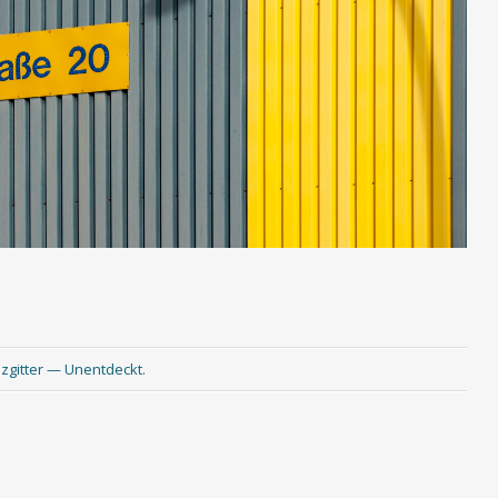
lzgitter — Unentdeckt
.