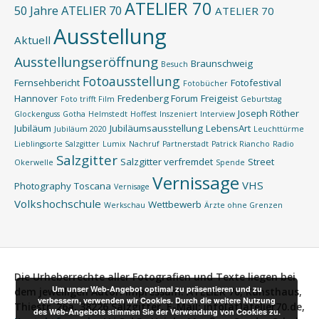
ATELIER 70
50 Jahre ATELIER 70
ATELIER 70
Ausstellung
Aktuell
Ausstellungseröffnung
Braunschweig
Besuch
Fotoausstellung
Fernsehbericht
Fotofestival
Fotobücher
Hannover
Fredenberg Forum
Freigeist
Foto trifft Film
Geburtstag
Joseph Röther
Glockenguss
Gotha
Helmstedt
Hoffest
Inszeniert
Interview
Jubiläum
Jubiläumsausstellung
LebensArt
Jubiläum 2020
Leuchttürme
Lieblingsorte Salzgitter
Lumix
Nachruf
Partnerstadt
Patrick Riancho
Radio
Salzgitter
Salzgitter verfremdet
Street
Okerwelle
Spende
Vernissage
VHS
Photography
Toscana
Vernisage
Volkshochschule
Wettbewerb
Werkschau
Ärzte ohne Grenzen
Die Urheberrechte aller Fotografien und Texte liegen bei
Um unser Web-Angebot optimal zu präsentieren und zu
dem jeweiligen Autor.
Impressum:
ATELIER 70, Kunsthaus,
verbessern, verwenden wir Cookies. Durch die weitere Nutzung
Thiestr. 26a, 38226 Salzgitter, E-Mail: info[at]atelier70.de,
des Web-Angebots stimmen Sie der Verwendung von Cookies zu.