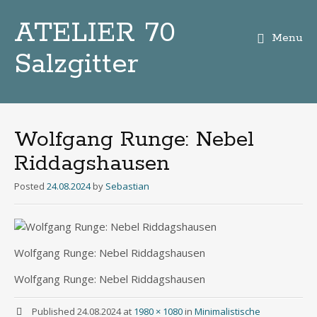
ATELIER 70
Menu
Salzgitter
Zum
Inhalt
Wolfgang Runge: Nebel
Riddagshausen
Posted
24.08.2024
by
Sebastian
Wolf­gang Run­ge: Nebel Riddagshausen
Wolf­gang Run­ge: Nebel Riddagshausen
Published
24.08.2024
at
1980 × 1080
in
Minimalistische