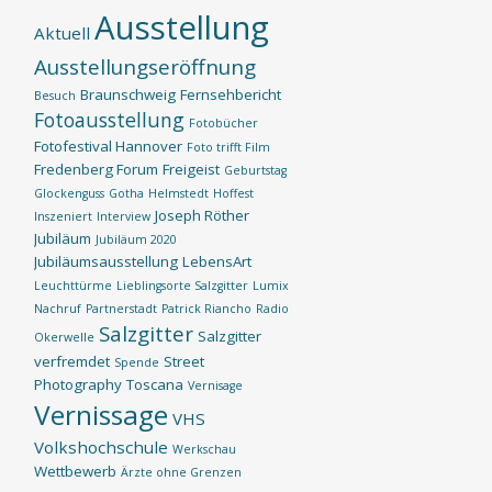
Ausstellung
Aktuell
Ausstellungseröffnung
Braunschweig
Fernsehbericht
Besuch
Fotoausstellung
Fotobücher
Fotofestival Hannover
Foto trifft Film
Fredenberg Forum
Freigeist
Geburtstag
Glockenguss
Gotha
Helmstedt
Hoffest
Joseph Röther
Inszeniert
Interview
Jubiläum
Jubiläum 2020
Jubiläumsausstellung
LebensArt
Leuchttürme
Lieblingsorte Salzgitter
Lumix
Nachruf
Partnerstadt
Patrick Riancho
Radio
Salzgitter
Salzgitter
Okerwelle
verfremdet
Street
Spende
Photography
Toscana
Vernisage
Vernissage
VHS
Volkshochschule
Werkschau
Wettbewerb
Ärzte ohne Grenzen