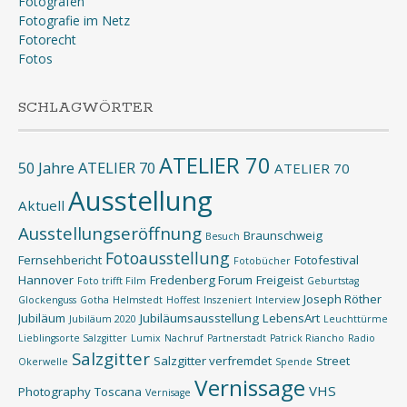
Fotografen
Fotografie im Netz
Fotorecht
Fotos
SCHLAGWÖRTER
ATELIER 70
50 Jahre ATELIER 70
ATELIER 70
Ausstellung
Aktuell
Ausstellungseröffnung
Braunschweig
Besuch
Fotoausstellung
Fernsehbericht
Fotofestival
Fotobücher
Hannover
Fredenberg Forum
Freigeist
Foto trifft Film
Geburtstag
Joseph Röther
Glockenguss
Gotha
Helmstedt
Hoffest
Inszeniert
Interview
Jubiläum
Jubiläumsausstellung
LebensArt
Jubiläum 2020
Leuchttürme
Lieblingsorte Salzgitter
Lumix
Nachruf
Partnerstadt
Patrick Riancho
Radio
Salzgitter
Salzgitter verfremdet
Street
Okerwelle
Spende
Vernissage
VHS
Photography
Toscana
Vernisage