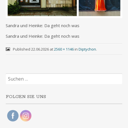
San­dra und Hein­ke: Da geht noch was
San­dra und Hein­ke: Da geht noch was
Published
22.06.2026
at
2560 × 1146
in
Diptychon
.
Suchen
nach:
FOLGEN SIE UNS