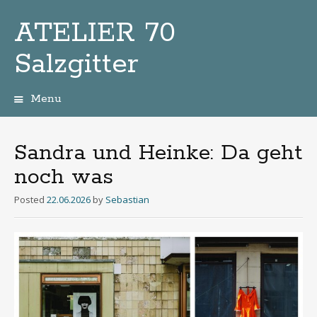
ATELIER 70
Salzgitter
Menu
Zum
Inhalt
Sandra und Heinke: Da geht
noch was
Posted
22.06.2026
by
Sebastian