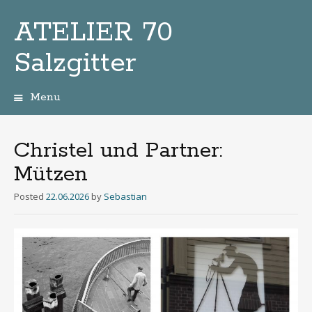
ATELIER 70
Salzgitter
Menu
Zum
Inhalt
Christel und Partner:
Mützen
Posted
22.06.2026
by
Sebastian