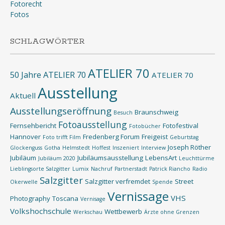
Fotorecht
Fotos
SCHLAGWÖRTER
ATELIER 70
50 Jahre ATELIER 70
ATELIER 70
Ausstellung
Aktuell
Ausstellungseröffnung
Braunschweig
Besuch
Fotoausstellung
Fernsehbericht
Fotofestival
Fotobücher
Hannover
Fredenberg Forum
Freigeist
Foto trifft Film
Geburtstag
Joseph Röther
Glockenguss
Gotha
Helmstedt
Hoffest
Inszeniert
Interview
Jubiläum
Jubiläumsausstellung
LebensArt
Jubiläum 2020
Leuchttürme
Lieblingsorte Salzgitter
Lumix
Nachruf
Partnerstadt
Patrick Riancho
Radio
Salzgitter
Salzgitter verfremdet
Street
Okerwelle
Spende
Vernissage
VHS
Photography
Toscana
Vernisage
Volkshochschule
Wettbewerb
Werkschau
Ärzte ohne Grenzen