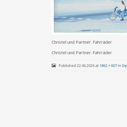
Chris­tel und Part­ner: Fahrräder
Chris­tel und Part­ner: Fahrräder
Published
22.06.2026
at
1862 × 607
in
Di