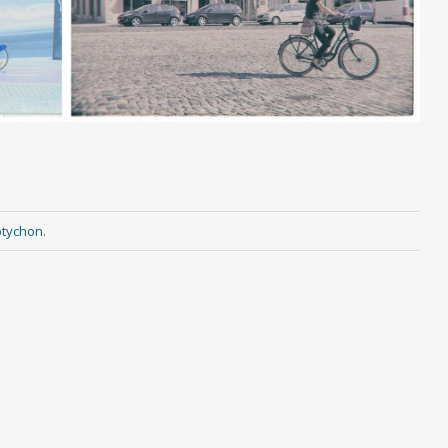
ptychon
.