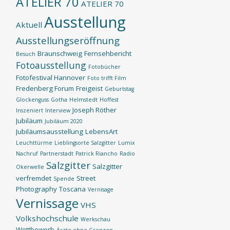
ATELIER 70
ATELIER 70
Ausstellung
Aktuell
Ausstellungseröffnung
Braunschweig
Fernsehbericht
Besuch
Fotoausstellung
Fotobücher
Fotofestival Hannover
Foto trifft Film
Fredenberg Forum
Freigeist
Geburtstag
Glockenguss
Gotha
Helmstedt
Hoffest
Joseph Röther
Inszeniert
Interview
Jubiläum
Jubiläum 2020
Jubiläumsausstellung
LebensArt
Leuchttürme
Lieblingsorte Salzgitter
Lumix
Nachruf
Partnerstadt
Patrick Riancho
Radio
Salzgitter
Salzgitter
Okerwelle
verfremdet
Street
Spende
Photography
Toscana
Vernisage
Vernissage
VHS
Volkshochschule
Werkschau
Wettbewerb
Ärzte ohne Grenzen