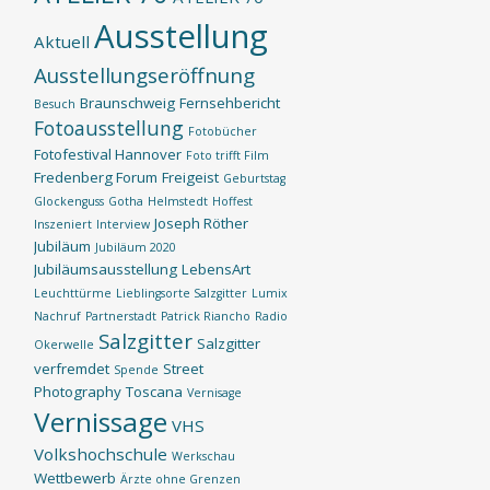
Ausstellung
Aktuell
Ausstellungseröffnung
Braunschweig
Fernsehbericht
Besuch
Fotoausstellung
Fotobücher
Fotofestival Hannover
Foto trifft Film
Fredenberg Forum
Freigeist
Geburtstag
Glockenguss
Gotha
Helmstedt
Hoffest
Joseph Röther
Inszeniert
Interview
Jubiläum
Jubiläum 2020
Jubiläumsausstellung
LebensArt
Leuchttürme
Lieblingsorte Salzgitter
Lumix
Nachruf
Partnerstadt
Patrick Riancho
Radio
Salzgitter
Salzgitter
Okerwelle
verfremdet
Street
Spende
Photography
Toscana
Vernisage
Vernissage
VHS
Volkshochschule
Werkschau
Wettbewerb
Ärzte ohne Grenzen