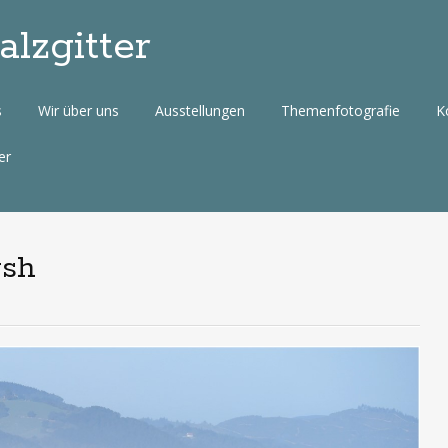
lzgitter
s
Wir über uns
Ausstellungen
Themenfotografie
K
er
ysh