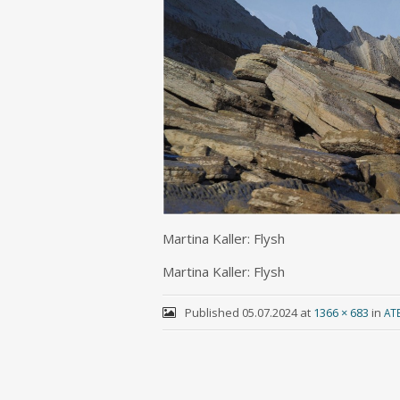
Mar­ti­na Kal­ler: Flysh
Mar­ti­na Kal­ler: Flysh
Published
05.07.2024
at
1366 × 683
in
ATE