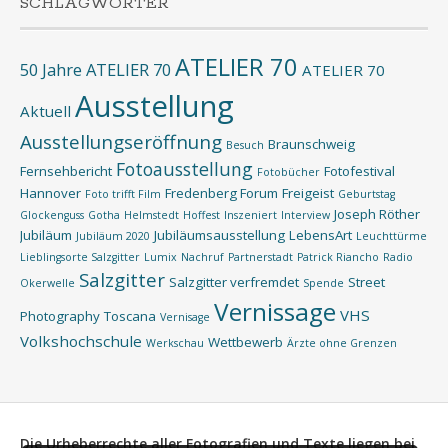
SCHLAGWÖRTER
ATELIER 70
50 Jahre ATELIER 70
ATELIER 70
Ausstellung
Aktuell
Ausstellungseröffnung
Braunschweig
Besuch
Fotoausstellung
Fernsehbericht
Fotofestival
Fotobücher
Hannover
Fredenberg Forum
Freigeist
Foto trifft Film
Geburtstag
Joseph Röther
Glockenguss
Gotha
Helmstedt
Hoffest
Inszeniert
Interview
Jubiläum
Jubiläumsausstellung
LebensArt
Jubiläum 2020
Leuchttürme
Lieblingsorte Salzgitter
Lumix
Nachruf
Partnerstadt
Patrick Riancho
Radio
Salzgitter
Salzgitter verfremdet
Street
Okerwelle
Spende
Vernissage
VHS
Photography
Toscana
Vernisage
Volkshochschule
Wettbewerb
Werkschau
Ärzte ohne Grenzen
Die Urheberrechte aller Fotografien und Texte liegen bei