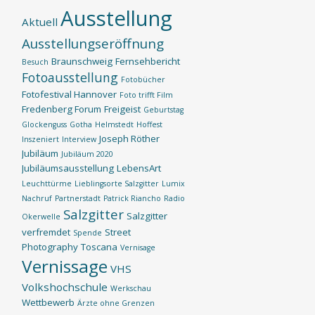
Ausstellung
Aktuell
Ausstellungseröffnung
Braunschweig
Fernsehbericht
Besuch
Fotoausstellung
Fotobücher
Fotofestival Hannover
Foto trifft Film
Fredenberg Forum
Freigeist
Geburtstag
Glockenguss
Gotha
Helmstedt
Hoffest
Joseph Röther
Inszeniert
Interview
Jubiläum
Jubiläum 2020
Jubiläumsausstellung
LebensArt
Leuchttürme
Lieblingsorte Salzgitter
Lumix
Nachruf
Partnerstadt
Patrick Riancho
Radio
Salzgitter
Salzgitter
Okerwelle
verfremdet
Street
Spende
Photography
Toscana
Vernisage
Vernissage
VHS
Volkshochschule
Werkschau
Wettbewerb
Ärzte ohne Grenzen