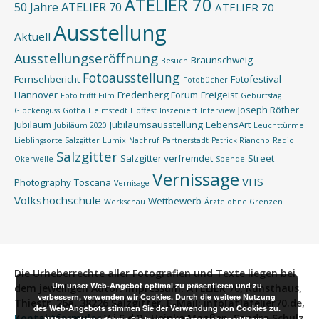
ATELIER 70
50 Jahre ATELIER 70
ATELIER 70
Ausstellung
Aktuell
Ausstellungseröffnung
Braunschweig
Besuch
Fotoausstellung
Fernsehbericht
Fotofestival
Fotobücher
Hannover
Fredenberg Forum
Freigeist
Foto trifft Film
Geburtstag
Joseph Röther
Glockenguss
Gotha
Helmstedt
Hoffest
Inszeniert
Interview
Jubiläum
Jubiläumsausstellung
LebensArt
Jubiläum 2020
Leuchttürme
Lieblingsorte Salzgitter
Lumix
Nachruf
Partnerstadt
Patrick Riancho
Radio
Salzgitter
Salzgitter verfremdet
Street
Okerwelle
Spende
Vernissage
VHS
Photography
Toscana
Vernisage
Volkshochschule
Wettbewerb
Werkschau
Ärzte ohne Grenzen
Die Urheberrechte aller Fotografien und Texte liegen bei
Um unser Web-Angebot optimal zu präsentieren und zu
dem jeweiligen Autor.
Impressum:
ATELIER 70, Kunsthaus,
verbessern, verwenden wir Cookies. Durch die weitere Nutzung
Thiestr. 26a, 38226 Salzgitter, E-Mail: info[at]atelier70.de,
des Web-Angebots stimmen Sie der Verwendung von Cookies zu.
Kontaktformular
V.i.S.d.P.:
Heinke Maaßen, Sandra Schulz