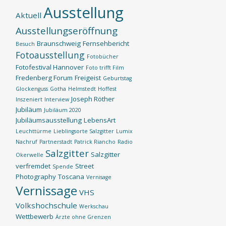
Ausstellung
Aktuell
Ausstellungseröffnung
Braunschweig
Fernsehbericht
Besuch
Fotoausstellung
Fotobücher
Fotofestival Hannover
Foto trifft Film
Fredenberg Forum
Freigeist
Geburtstag
Glockenguss
Gotha
Helmstedt
Hoffest
Joseph Röther
Inszeniert
Interview
Jubiläum
Jubiläum 2020
Jubiläumsausstellung
LebensArt
Leuchttürme
Lieblingsorte Salzgitter
Lumix
Nachruf
Partnerstadt
Patrick Riancho
Radio
Salzgitter
Salzgitter
Okerwelle
verfremdet
Street
Spende
Photography
Toscana
Vernisage
Vernissage
VHS
Volkshochschule
Werkschau
Wettbewerb
Ärzte ohne Grenzen