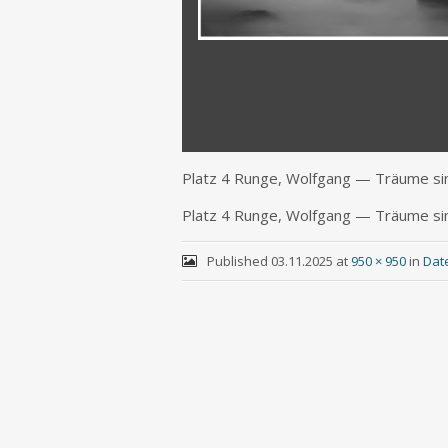
Platz 4 Run­ge, Wolf­gang — Träu­me s
Platz 4 Run­ge, Wolf­gang — Träu­me s
Published
03.11.2025
at
950 × 950
in
Dat