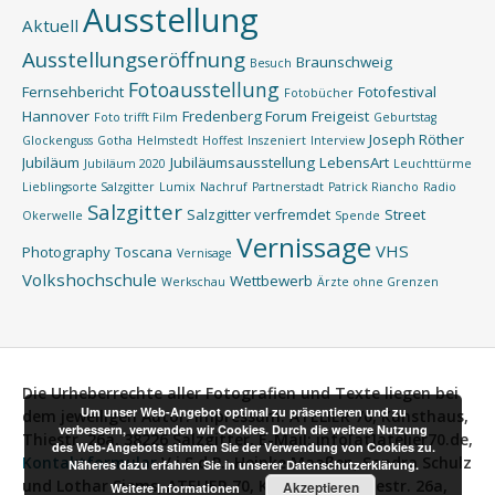
Ausstellung
Aktuell
Ausstellungseröffnung
Braunschweig
Besuch
Fotoausstellung
Fernsehbericht
Fotofestival
Fotobücher
Hannover
Fredenberg Forum
Freigeist
Foto trifft Film
Geburtstag
Joseph Röther
Glockenguss
Gotha
Helmstedt
Hoffest
Inszeniert
Interview
Jubiläum
Jubiläumsausstellung
LebensArt
Jubiläum 2020
Leuchttürme
Lieblingsorte Salzgitter
Lumix
Nachruf
Partnerstadt
Patrick Riancho
Radio
Salzgitter
Salzgitter verfremdet
Street
Okerwelle
Spende
Vernissage
VHS
Photography
Toscana
Vernisage
Volkshochschule
Wettbewerb
Werkschau
Ärzte ohne Grenzen
Die Urheberrechte aller Fotografien und Texte liegen bei
Um unser Web-Angebot optimal zu präsentieren und zu
dem jeweiligen Autor.
Impressum:
ATELIER 70, Kunsthaus,
verbessern, verwenden wir Cookies. Durch die weitere Nutzung
Thiestr. 26a, 38226 Salzgitter, E-Mail: info[at]atelier70.de,
des Web-Angebots stimmen Sie der Verwendung von Cookies zu.
Kontaktformular
V.i.S.d.P.:
Heinke Maaßen, Sandra Schulz
Näheres dazu erfahren Sie in unserer Datenschutzerklärung.
und Lothar Siems, ATELIER 70, Kunsthaus, Thiestr. 26a,
Akzeptieren
Weitere Informationen