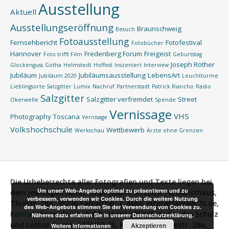
Ausstellung
Aktuell
Ausstellungseröffnung
Braunschweig
Besuch
Fotoausstellung
Fernsehbericht
Fotofestival
Fotobücher
Hannover
Fredenberg Forum
Freigeist
Foto trifft Film
Geburtstag
Joseph Röther
Glockenguss
Gotha
Helmstedt
Hoffest
Inszeniert
Interview
Jubiläum
Jubiläumsausstellung
LebensArt
Jubiläum 2020
Leuchttürme
Lieblingsorte Salzgitter
Lumix
Nachruf
Partnerstadt
Patrick Riancho
Radio
Salzgitter
Salzgitter verfremdet
Street
Okerwelle
Spende
Vernissage
VHS
Photography
Toscana
Vernisage
Volkshochschule
Wettbewerb
Werkschau
Ärzte ohne Grenzen
Die Urheberrechte aller Fotografien und Texte liegen bei
Um unser Web-Angebot optimal zu präsentieren und zu
dem jeweiligen Autor.
Impressum:
ATELIER 70, Kunsthaus,
verbessern, verwenden wir Cookies. Durch die weitere Nutzung
Thiestr. 26a, 38226 Salzgitter, E-Mail: info[at]atelier70.de,
des Web-Angebots stimmen Sie der Verwendung von Cookies zu.
Kontaktformular
V.i.S.d.P.:
Heinke Maaßen, Sandra Schulz
Näheres dazu erfahren Sie in unserer Datenschutzerklärung.
und Lothar Siems, ATELIER 70, Kunsthaus, Thiestr. 26a,
Akzeptieren
Weitere Informationen