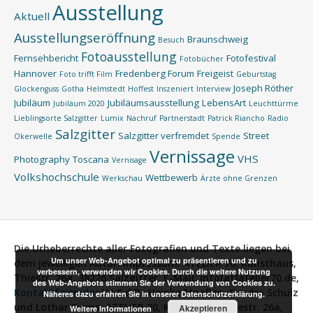
Ausstellung
Aktuell
Ausstellungseröffnung
Braunschweig
Besuch
Fotoausstellung
Fernsehbericht
Fotofestival
Fotobücher
Hannover
Fredenberg Forum
Freigeist
Foto trifft Film
Geburtstag
Joseph Röther
Glockenguss
Gotha
Helmstedt
Hoffest
Inszeniert
Interview
Jubiläum
Jubiläumsausstellung
LebensArt
Jubiläum 2020
Leuchttürme
Lieblingsorte Salzgitter
Lumix
Nachruf
Partnerstadt
Patrick Riancho
Radio
Salzgitter
Salzgitter verfremdet
Street
Okerwelle
Spende
Vernissage
VHS
Photography
Toscana
Vernisage
Volkshochschule
Wettbewerb
Werkschau
Ärzte ohne Grenzen
Die Urheberrechte aller Fotografien und Texte liegen bei
Um unser Web-Angebot optimal zu präsentieren und zu
dem jeweiligen Autor.
Impressum:
ATELIER 70, Kunsthaus,
verbessern, verwenden wir Cookies. Durch die weitere Nutzung
Thiestr. 26a, 38226 Salzgitter, E-Mail: info[at]atelier70.de,
des Web-Angebots stimmen Sie der Verwendung von Cookies zu.
Kontaktformular
V.i.S.d.P.:
Heinke Maaßen, Sandra Schulz
Näheres dazu erfahren Sie in unserer Datenschutzerklärung.
und Lothar Siems, ATELIER 70, Kunsthaus, Thiestr. 26a,
Akzeptieren
Weitere Informationen