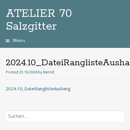
ATELIER 70
Salzgitter
Menu
Zum
Inhalt
2024.10_DateiRanglisteAush
Posted
25.10.2024
by
Bernd
2024.10_DateiRanglisteAushang
Suchen
nach: