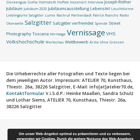
Joseph Röther
Glockenguss
Gotha
Helmstedt
Hoffest
Inszeniert
Interview
Jubiläum
Jubiläumsausstellung
LebensArt
Jubiläum 2020
Leuchttürme
Lieblingsorte Salzgitter
Lumix
Nachruf
Partnerstadt
Patrick Riancho
Radio
Salzgitter
Salzgitter verfremdet
Street
Okerwelle
Spende
Vernissage
VHS
Photography
Toscana
Vernisage
Volkshochschule
Wettbewerb
Werkschau
Ärzte ohne Grenzen
Die Urheberrechte aller Fotografien und Texte liegen bei
dem jeweiligen Autor.
Impressum:
ATELIER 70, Kunsthaus,
Thiestr. 26a, 38226 Salzgitter, E-Mail: info[at]atelier70.de,
Kontaktformular
V.i.S.d.P.:
Heinke Maaßen, Sandra Schulz
und Lothar Siems, ATELIER 70, Kunsthaus, Thiestr. 26a,
38226 Salzgitter
Um unser Web-Angebot optimal zu präsentieren und zu verbessern,
verwenden wir Cookies. Durch die weitere Nutzung des Web-Angebots