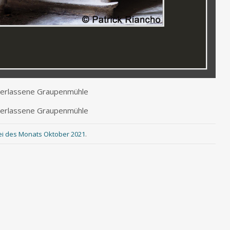
ver­las­se­ne Graupenmühle
ver­las­se­ne Graupenmühle
ei des Monats Oktober 2021
.