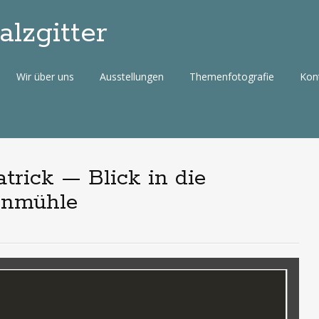
lzgitter
Wir über uns
Ausstellungen
Themenfotografie
Kon
atrick — Blick in die
enmühle