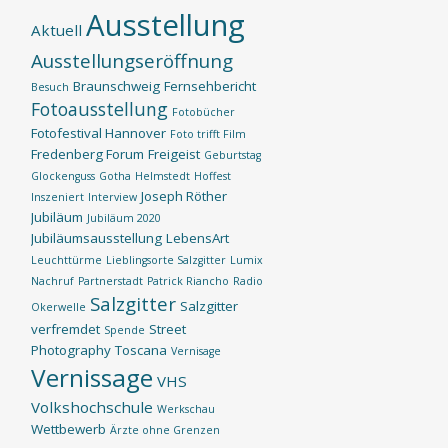
Ausstellung
Aktuell
Ausstellungseröffnung
Braunschweig
Fernsehbericht
Besuch
Fotoausstellung
Fotobücher
Fotofestival Hannover
Foto trifft Film
Fredenberg Forum
Freigeist
Geburtstag
Glockenguss
Gotha
Helmstedt
Hoffest
Joseph Röther
Inszeniert
Interview
Jubiläum
Jubiläum 2020
Jubiläumsausstellung
LebensArt
Leuchttürme
Lieblingsorte Salzgitter
Lumix
Nachruf
Partnerstadt
Patrick Riancho
Radio
Salzgitter
Salzgitter
Okerwelle
verfremdet
Street
Spende
Photography
Toscana
Vernisage
Vernissage
VHS
Volkshochschule
Werkschau
Wettbewerb
Ärzte ohne Grenzen