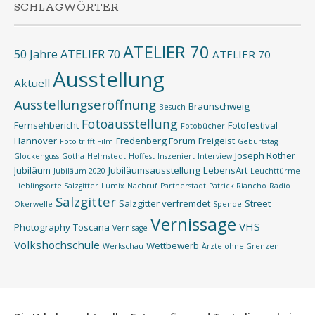
SCHLAGWÖRTER
ATELIER 70
50 Jahre ATELIER 70
ATELIER 70
Ausstellung
Aktuell
Ausstellungseröffnung
Braunschweig
Besuch
Fotoausstellung
Fernsehbericht
Fotofestival
Fotobücher
Hannover
Fredenberg Forum
Freigeist
Foto trifft Film
Geburtstag
Joseph Röther
Glockenguss
Gotha
Helmstedt
Hoffest
Inszeniert
Interview
Jubiläum
Jubiläumsausstellung
LebensArt
Jubiläum 2020
Leuchttürme
Lieblingsorte Salzgitter
Lumix
Nachruf
Partnerstadt
Patrick Riancho
Radio
Salzgitter
Salzgitter verfremdet
Street
Okerwelle
Spende
Vernissage
VHS
Photography
Toscana
Vernisage
Volkshochschule
Wettbewerb
Werkschau
Ärzte ohne Grenzen