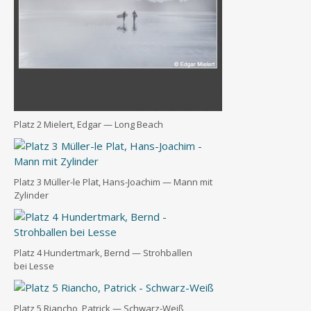
Platz 2 Mie­lert, Edgar — Long Beach
Platz 3 Mül­ler-le Plat, Hans-Joa­chim — Mann mit
Zylinder
Platz 4 Hun­dert­mark, Bernd — Stroh­bal­len
bei Lesse
Platz 5 Riancho, Patrick — Schwarz-Weiß