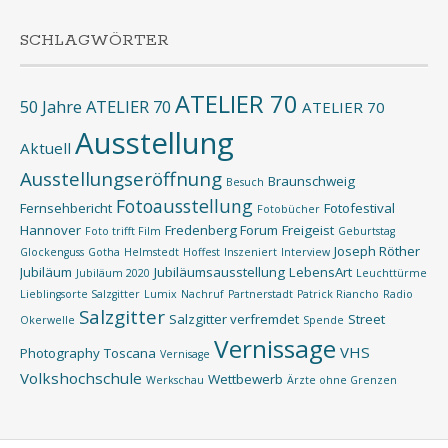
SCHLAGWÖRTER
ATELIER 70
50 Jahre ATELIER 70
ATELIER 70
Ausstellung
Aktuell
Ausstellungseröffnung
Braunschweig
Besuch
Fotoausstellung
Fernsehbericht
Fotofestival
Fotobücher
Hannover
Fredenberg Forum
Freigeist
Foto trifft Film
Geburtstag
Joseph Röther
Glockenguss
Gotha
Helmstedt
Hoffest
Inszeniert
Interview
Jubiläum
Jubiläumsausstellung
LebensArt
Jubiläum 2020
Leuchttürme
Lieblingsorte Salzgitter
Lumix
Nachruf
Partnerstadt
Patrick Riancho
Radio
Salzgitter
Salzgitter verfremdet
Street
Okerwelle
Spende
Vernissage
VHS
Photography
Toscana
Vernisage
Volkshochschule
Wettbewerb
Werkschau
Ärzte ohne Grenzen