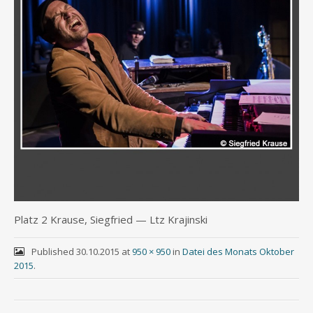
Platz 2 Krau­se, Sieg­fried — Ltz Krajinski
Published
30.10.2015
at
950 × 950
in
Datei des Monats Oktober
2015
.