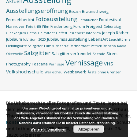
Aktuell
Ausstellungseröffnung
Braunschweig
Besuch
Fotoausstellung
Fernsehbericht
Fotofestival
Fotobücher
Hannover
Fredenberg Forum
Freigeist
Foto trifft Film
Geburtstag
Joseph Röther
Glockenguss
Gotha
Helmstedt
Hoffest
Inszeniert
Interview
Jubiläum
Jubiläumsausstellung
LebensArt
Jubiläum 2020
Leuchttürme
Lieblingsorte Salzgitter
Lumix
Nachruf
Partnerstadt
Patrick Riancho
Radio
Salzgitter
Salzgitter verfremdet
Street
Okerwelle
Spende
Vernissage
VHS
Photography
Toscana
Vernisage
Volkshochschule
Wettbewerb
Werkschau
Ärzte ohne Grenzen
Die Urheberrechte aller Fotografien und Texte liegen bei
Um unser Web-Angebot optimal zu präsentieren und zu
dem jeweiligen Autor.
Impressum:
ATELIER 70, Kunsthaus,
verbessern, verwenden wir Cookies. Durch die weitere Nutzung
Thiestr. 26a, 38226 Salzgitter, E-Mail: info[at]atelier70.de,
des Web-Angebots stimmen Sie der Verwendung von Cookies zu.
Kontaktformular
V.i.S.d.P.:
Heinke Maaßen, Sandra Schulz
Näheres dazu erfahren Sie in unserer Datenschutzerklärung.
und Lothar Siems, ATELIER 70, Kunsthaus, Thiestr. 26a,
Akzeptieren
Weitere Informationen
38226 Salzgitter