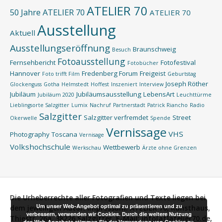
ATELIER 70
50 Jahre ATELIER 70
ATELIER 70
Ausstellung
Aktuell
Ausstellungseröffnung
Braunschweig
Besuch
Fotoausstellung
Fernsehbericht
Fotofestival
Fotobücher
Hannover
Fredenberg Forum
Freigeist
Foto trifft Film
Geburtstag
Joseph Röther
Glockenguss
Gotha
Helmstedt
Hoffest
Inszeniert
Interview
Jubiläum
Jubiläumsausstellung
LebensArt
Jubiläum 2020
Leuchttürme
Lieblingsorte Salzgitter
Lumix
Nachruf
Partnerstadt
Patrick Riancho
Radio
Salzgitter
Salzgitter verfremdet
Street
Okerwelle
Spende
Vernissage
VHS
Photography
Toscana
Vernisage
Volkshochschule
Wettbewerb
Werkschau
Ärzte ohne Grenzen
Die Urheberrechte aller Fotografien und Texte liegen bei
Um unser Web-Angebot optimal zu präsentieren und zu
dem jeweiligen Autor.
Impressum:
ATELIER 70, Kunsthaus,
verbessern, verwenden wir Cookies. Durch die weitere Nutzung
Thiestr. 26a, 38226 Salzgitter, E-Mail: info[at]atelier70.de,
des Web-Angebots stimmen Sie der Verwendung von Cookies zu.