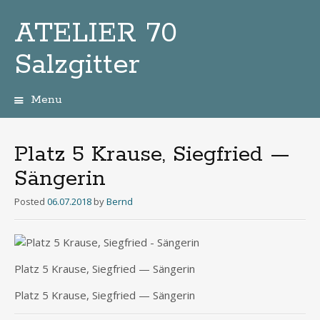
ATELIER 70
Salzgitter
Menu
Zum
Inhalt
Platz 5 Krause, Siegfried —
Sängerin
Posted
06.07.2018
by
Bernd
Platz 5 Krau­se, Sieg­fried — Sängerin
Platz 5 Krau­se, Sieg­fried — Sängerin